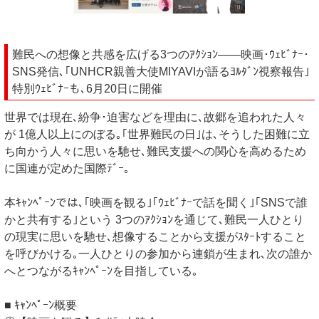
難民への想像と共感を広げる3つのｱｸｼｮﾝ——映画･ｳｪﾋﾞﾅｰ･
SNS発信､｢UNHCR親善大使MIYAVIが語るﾖﾙﾀﾞﾝ視察報告｣
特別ｳｪﾋﾞﾅｰも､6月20日に開催
世界では現在､紛争･迫害などを理由に､故郷を追われた人々
が 1億人以上にのぼる｡｢世界難民の日｣は､そうした困難に立
ち向かう人々に思いを馳せ､難民支援への関心を高めるため
に国連が定めた国際ﾃﾞｰ｡
本ｷｬﾝﾍﾟｰﾝでは､｢映画を観る｣｢ｳｪﾋﾞﾅｰで話を聞く｣｢SNSで誰
かと共有する｣という 3つのｱｸｼｮﾝを通じて､難民一人ひとり
の現実に思いを馳せ､想像することから支援がｽﾀｰﾄすること
を呼びかける｡一人ひとりの参加から連鎖が生まれ､次の誰か
へとつながるｷｬﾝﾍﾟｰﾝを目指している｡
■ ｷｬﾝﾍﾟｰﾝ概要