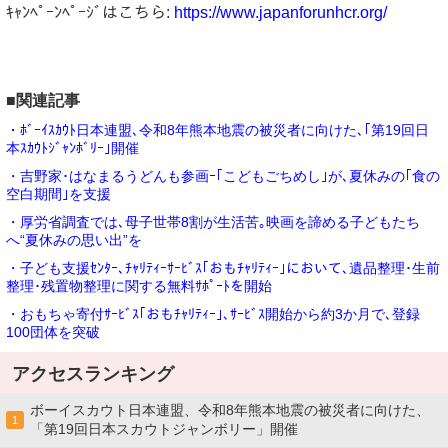
ｷｬﾝﾍﾟｰﾝﾍﾟｰｼﾞはこちら:
https://www.japanforunhcr.org/
■関連記事
・ﾎﾞｰｲｽｶｳﾄ日本連盟､令和8年熊本地震の被災者に向けた､｢第19回日
本ｽｶｳﾄｼﾞｬﾝﾎﾞﾘｰ｣開催
・吉野家･はなまるうどんも参画ｰ｢こどもごちめし｣が､夏休みの｢食の
空白期間｣を支援
・厚労省調査では､母子世帯8割が生活苦｡映画を諦める子どもたち
へ“夏休みの思い出”を
・子ども支援ｾﾝﾀｰ､ﾁｬﾘﾃｨｰｻｰﾋﾞｽ｢おもﾁｬﾘﾃｨｰ｣において､遺品整理･生前
整理･残置物整理に関する無料ｻﾎﾟｰﾄを開始
・おもちゃ寄付ｻｰﾋﾞｽ｢おもﾁｬﾘﾃｨｰ｣､ｻｰﾋﾞｽ開始から約3か月で､登録
100団体を突破
アクセスランキング
ボーイスカウト日本連盟、令和8年熊本地震の被災者に向けた、
1
「第19回日本スカウトジャンボリー」開催