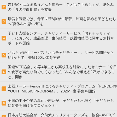
吉野家・はなまるうどんも参画ー「こどもごちめし」が、夏休み
2
の「食の空白期間」を支援
厚労省調査では、母子世帯8割が生活苦。映画を諦める子どもたち
3
へ“夏休みの思い出”を
子ども支援センター、チャリティーサービス「おもチャリティ
ー」において、遺品整理・生前整理・残置物整理に関する無料サ
4
ポートを開始
おもちゃ寄付サービス「おもチャリティー」、サービス開始から
5
約3か月で、登録100団体を突破
国連WFP協会、小学4年生から高校生を対象にしたセミナー「今日
の食事が当たり前でなくなったら “みんなで考える” 私ができるこ
6
と」開催
楽器メーカーFender®によるチャリティ・プログラム「FENDER®︎
7
YOUTH MUSIC PROGRAM」、2026年度 募集を開始
全国の中小企業の温かい想いが、子どもたちへ届く「子どもたち
8
に音楽を届けるプロジェクト」
日本介助犬協会が、介助犬チャリティーグッズを、協会のWEBグ