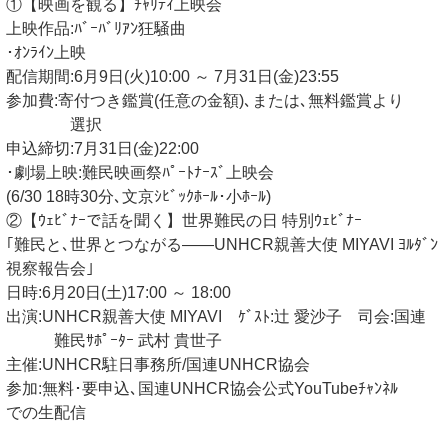
①【映画を観る】ﾁｬﾘﾃｨ上映会
上映作品:ﾊﾞｰﾊﾞﾘｱﾝ狂騒曲
･ｵﾝﾗｲﾝ上映
配信期間:6月9日(火)10:00 ～ 7月31日(金)23:55
参加費:寄付つき鑑賞(任意の金額)､または､無料鑑賞より
選択
申込締切:7月31日(金)22:00
･劇場上映:難民映画祭ﾊﾟｰﾄﾅｰｽﾞ上映会
(6/30 18時30分､文京ｼﾋﾞｯｸﾎｰﾙ･小ﾎｰﾙ)
②【ｳｪﾋﾞﾅｰで話を聞く】世界難民の日 特別ｳｪﾋﾞﾅｰ
｢難民と､世界とつながる――UNHCR親善大使 MIYAVI ﾖﾙﾀﾞﾝ
視察報告会｣
日時:6月20日(土)17:00 ～ 18:00
出演:UNHCR親善大使 MIYAVI ｹﾞｽﾄ:辻 愛沙子 司会:国連
難民ｻﾎﾟｰﾀｰ 武村 貴世子
主催:UNHCR駐日事務所/国連UNHCR協会
参加:無料･要申込､国連UNHCR協会公式YouTubeﾁｬﾝﾈﾙ
での生配信