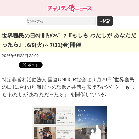
世界難民の日特別ｷｬﾝﾍﾟｰﾝ『もしも わたしが あなただ
ったら』､6/9(火)～7/31(金)開催
2026年6月23日 23:00
特定非営利活動法人 国連UNHCR協会は､6月20日｢世界難民
の日｣に合わせ､難民への想像と共感を広げるｷｬﾝﾍﾟｰﾝ 『もし
も わたしが あなただったら』 を開催している｡