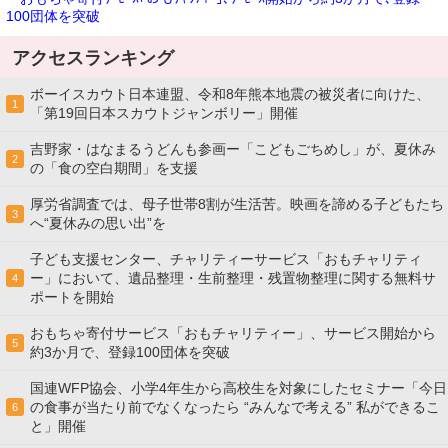
100団体を突破
アクセスランキング
ボーイスカウト日本連盟、令和8年熊本地震の被災者に向けた、
1
「第19回日本スカウトジャンボリー」開催
吉野家・はなまるうどんも参画ー「こどもごちめし」が、夏休み
2
の「食の空白期間」を支援
厚労省調査では、母子世帯8割が生活苦。映画を諦める子どもたち
3
へ“夏休みの思い出”を
子ども支援センター、チャリティーサービス「おもチャリティ
ー」において、遺品整理・生前整理・残置物整理に関する無料サ
4
ポートを開始
おもちゃ寄付サービス「おもチャリティー」、サービス開始から
5
約3か月で、登録100団体を突破
国連WFP協会、小学4年生から高校生を対象にしたセミナー「今日
の食事が当たり前でなくなったら “みんなで考える” 私ができるこ
6
と」開催