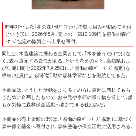
昨年ｽﾀｰﾄした｢和の森ｴｰﾙｷﾞﾌﾄｾｯﾄ｣の取り組みが初めて寄付
という形に｡2026年5月､売上の一部10,109円を協働の森ﾊﾟｰ
ﾄﾅｰｽﾞ協定の協賛金へ上乗せ寄付｡
同社は､木造建築に携わる企業として､｢木を使うだけではな
く､森へ還元する責任がある｣という考えのもと､高知県およ
び仁淀川町と2022年7月25日に､｢協働の森ﾊﾟｰﾄﾅｰｽﾞ協定｣を
締結｡社員による間伐活動や森林学習などを継続してきた｡
本商品は､そうした活動をより多くの方に身近に感じてもら
うために企画したもので､お中元や季節の贈り物を通じて､誰
もが気軽に森林保全活動へ参加できる仕組みだ｡
本商品の売上金額の3%は､｢協働の森ﾊﾟｰﾄﾅｰｽﾞ協定｣に基づく
森林保全基金へ寄付され､森林整備や保全活動に活用される｡