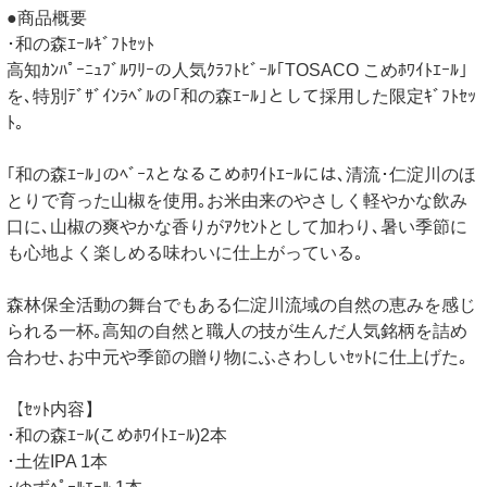
●商品概要
･和の森ｴｰﾙｷﾞﾌﾄｾｯﾄ
高知ｶﾝﾊﾟｰﾆｭﾌﾞﾙﾜﾘｰの人気ｸﾗﾌﾄﾋﾞｰﾙ｢TOSACO こめﾎﾜｲﾄｴｰﾙ｣
を､特別ﾃﾞｻﾞｲﾝﾗﾍﾞﾙの｢和の森ｴｰﾙ｣として採用した限定ｷﾞﾌﾄｾｯ
ﾄ｡
｢和の森ｴｰﾙ｣のﾍﾞｰｽとなるこめﾎﾜｲﾄｴｰﾙには､清流･仁淀川のほ
とりで育った山椒を使用｡お米由来のやさしく軽やかな飲み
口に､山椒の爽やかな香りがｱｸｾﾝﾄとして加わり､暑い季節に
も心地よく楽しめる味わいに仕上がっている｡
森林保全活動の舞台でもある仁淀川流域の自然の恵みを感じ
られる一杯｡高知の自然と職人の技が生んだ人気銘柄を詰め
合わせ､お中元や季節の贈り物にふさわしいｾｯﾄに仕上げた｡
【ｾｯﾄ内容】
･和の森ｴｰﾙ(こめﾎﾜｲﾄｴｰﾙ)2本
･土佐IPA 1本