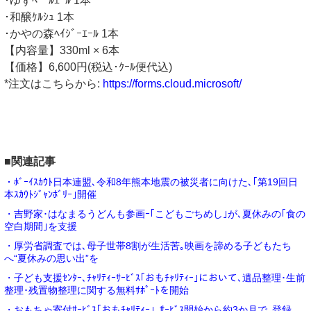
･ゆずﾍﾟｰﾙｴｰﾙ 1本
･和醸ｹﾙｼｭ 1本
･かやの森ﾍｲｼﾞｰｴｰﾙ 1本
【内容量】330ml × 6本
【価格】6,600円(税込･ｸｰﾙ便代込)
*注文はこちらから:
https://forms.cloud.microsoft/
■関連記事
・ﾎﾞｰｲｽｶｳﾄ日本連盟､令和8年熊本地震の被災者に向けた､｢第19回日
本ｽｶｳﾄｼﾞｬﾝﾎﾞﾘｰ｣開催
・吉野家･はなまるうどんも参画ｰ｢こどもごちめし｣が､夏休みの｢食の
空白期間｣を支援
・厚労省調査では､母子世帯8割が生活苦｡映画を諦める子どもたち
へ“夏休みの思い出”を
・子ども支援ｾﾝﾀｰ､ﾁｬﾘﾃｨｰｻｰﾋﾞｽ｢おもﾁｬﾘﾃｨｰ｣において､遺品整理･生前
整理･残置物整理に関する無料ｻﾎﾟｰﾄを開始
・おもちゃ寄付ｻｰﾋﾞｽ｢おもﾁｬﾘﾃｨｰ｣､ｻｰﾋﾞｽ開始から約3か月で､登録