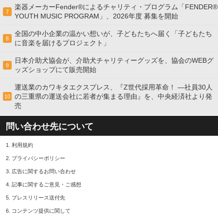
楽器メーカーFender®によるチャリティ・プログラム「FENDER®︎
7
YOUTH MUSIC PROGRAM」、2026年度 募集を開始
全国の中小企業の温かい想いが、子どもたちへ届く「子どもたち
8
に音楽を届けるプロジェクト」
日本介助犬協会が、介助犬チャリティーグッズを、協会のWEBグ
9
ッズショップにて販売開始
運送業のカワキタエクスプレス、『Z世代採用革命！ ―社員30人
の三重県の運送会社に若者が集まる理由』を、中央経済社より発
10
売
問い合わせ先について
1.
利用規約
2.
プライバシーポリシー
3.
広告に関するお問い合わせ
4.
記事に関するご意見・ご感想
5.
プレスリリース送付先
6.
コンテンツ提供に関して