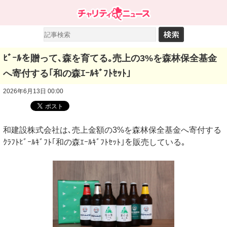
ﾋﾞｰﾙを贈って､森を育てる｡売上の3%を森林保全基金
へ寄付する｢和の森ｴｰﾙｷﾞﾌﾄｾｯﾄ｣
2026年6月13日 00:00
和建設株式会社は､売上金額の3%を森林保全基金へ寄付する
ｸﾗﾌﾄﾋﾞｰﾙｷﾞﾌﾄ｢和の森ｴｰﾙｷﾞﾌﾄｾｯﾄ｣を販売している｡