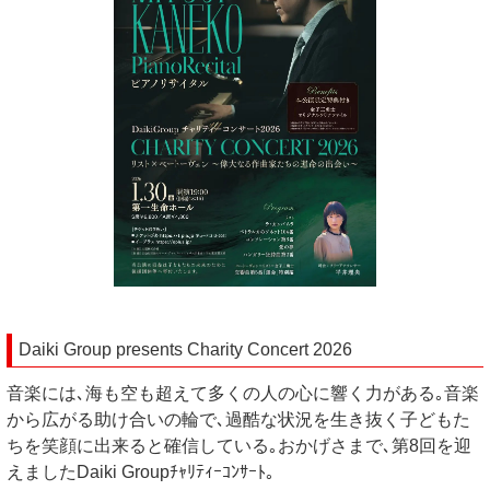
Daiki Group presents Charity Concert 2026
音楽には､海も空も超えて多くの人の心に響く力がある｡音楽
から広がる助け合いの輪で､過酷な状況を生き抜く子どもた
ちを笑顔に出来ると確信している｡おかげさまで､第8回を迎
えましたDaiki Groupﾁｬﾘﾃｨｰｺﾝｻｰﾄ｡