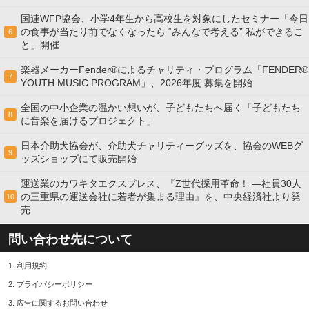
国連WFP協会、小学4年生から高校生を対象にしたセミナー「今日
の食事が当たり前でなくなったら “みんなで考える” 私ができるこ
6
と」開催
楽器メーカーFender®によるチャリティ・プログラム「FENDER®︎
7
YOUTH MUSIC PROGRAM」、2026年度 募集を開始
全国の中小企業の温かい想いが、子どもたちへ届く「子どもたち
8
に音楽を届けるプロジェクト」
日本介助犬協会が、介助犬チャリティーグッズを、協会のWEBグ
9
ッズショップにて販売開始
運送業のカワキタエクスプレス、『Z世代採用革命！ ―社員30人
の三重県の運送会社に若者が集まる理由』を、中央経済社より発
10
売
問い合わせ先について
1.
利用規約
2.
プライバシーポリシー
3.
広告に関するお問い合わせ