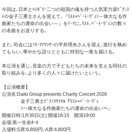
今回は､日本とﾊﾝｶﾞﾘｰ二つの祖国の魂を持つ人気実力派ﾋﾟｱﾆｽ
ﾄの金子三勇士さんを迎えて､『ﾘｽﾄ×ﾍﾞｰﾄｰｳﾞｪﾝ～偉大なる作
曲家たちの運命の出会い～』をﾃｰﾏに､ﾘｽﾄ､ﾍﾞｰﾄｰｳﾞｪﾝの数々
の名曲をお送りする｡
また､司会にはﾌﾘｰｱﾅｳﾝｻｰの平井理央さんを迎え､進行を務め
てもらい､華やかな語りとともに特別な一夜を届ける｡
本公演を通じ､音楽の力で子どもたちの未来を支える同社の
取り組みを､より多くの人々に届けたいという｡
【公演概要】
公演名:Daiki Group presents Charity Concert 2026
金子三勇士ﾋﾟｱﾉﾘｻｲﾀﾙ『ﾘｽﾄ×ﾍﾞｰﾄｰｳﾞｪ
ﾝ〜偉大なる作曲家たちの運命の出会い〜』
開催日時:1月30日(土) 開場18:15 開演19:00
会場:第一生命ﾎｰﾙ
入場料:S席:6,800円､A席:4,800円