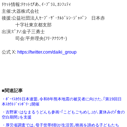
ﾁｹｯﾄ情報:ﾁｹｯﾄぴあ､ｲｰﾌﾟﾗｽ､ｶﾝﾌｪﾃｨ
主催:大器株式会社
後援:公益社団法人ｾｰﾌﾞ･ｻﾞ･ﾁﾙﾄﾞﾚﾝ･ｼﾞｬﾊﾟﾝ 日本赤
十字社東京都支部
出演:ﾋﾟｱﾉ:金子三勇士
司会:平井理央(ﾌﾘｰｱﾅｳﾝｻｰ)
公式 X:
https://twitter.com/daiki_group
■関連記事
・ﾎﾞｰｲｽｶｳﾄ日本連盟､令和8年熊本地震の被災者に向けた､｢第19回日
本ｽｶｳﾄｼﾞｬﾝﾎﾞﾘｰ｣開催
・吉野家･はなまるうどんも参画ｰ｢こどもごちめし｣が､夏休みの｢食の
空白期間｣を支援
・厚労省調査では､母子世帯8割が生活苦｡映画を諦める子どもたち