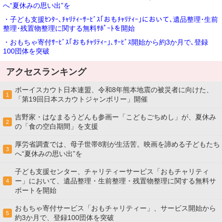
へ“夏休みの思い出”を
・子ども支援ｾﾝﾀｰ､ﾁｬﾘﾃｨｰｻｰﾋﾞｽ｢おもﾁｬﾘﾃｨｰ｣において､遺品整理･生前
整理･残置物整理に関する無料ｻﾎﾟｰﾄを開始
・おもちゃ寄付ｻｰﾋﾞｽ｢おもﾁｬﾘﾃｨｰ｣､ｻｰﾋﾞｽ開始から約3か月で､登録
100団体を突破
アクセスランキング
ボーイスカウト日本連盟、令和8年熊本地震の被災者に向けた、
1
「第19回日本スカウトジャンボリー」開催
吉野家・はなまるうどんも参画ー「こどもごちめし」が、夏休み
2
の「食の空白期間」を支援
厚労省調査では、母子世帯8割が生活苦。映画を諦める子どもたち
3
へ“夏休みの思い出”を
子ども支援センター、チャリティーサービス「おもチャリティ
ー」において、遺品整理・生前整理・残置物整理に関する無料サ
4
ポートを開始
おもちゃ寄付サービス「おもチャリティー」、サービス開始から
5
約3か月で、登録100団体を突破