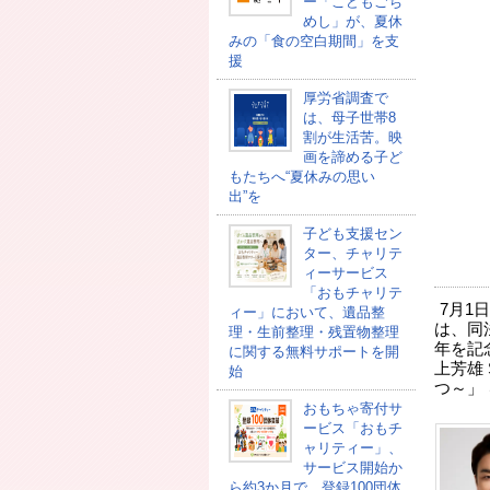
ー「こどもごち
めし」が、夏休
みの「食の空白期間」を支
援
厚労省調査で
は、母子世帯8
割が生活苦。映
画を諦める子ど
もたちへ“夏休みの思い
出”を
子ども支援セン
ター、チャリテ
ィーサービス
「おもチャリテ
7月1
ィー」において、遺品整
は、同
理・生前整理・残置物整理
年を記
に関する無料サポートを開
上芳雄 
始
つ～」
おもちゃ寄付サ
ービス「おもチ
ャリティー」、
サービス開始か
ら約3か月で、登録100団体