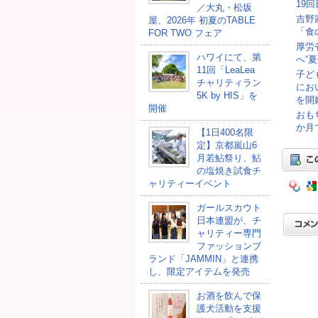
19
／大丸・松坂
吉野
屋、2026年 初夏のTABLE
「食
FOR TWO フェア
厚労
ハワイにて、第
へ“
11回「LeaLea
子ど
チャリティラン
にお
5K by HIS」を
を開
開催
おも
か月
【1日400名限
定】京都嵐山6
月若鮎祭り、鮎
の塩焼き試食チ
ャリティーイベント
ガールスカウト
日本連盟が、チ
ャリティー専門
ファッションブ
ランド「JAMMIN」と連携
し、限定アイテムを発売
お酒を飲んで保
護犬活動を支援