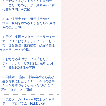
2.
吉野家・はなまるうどんも参画ー
「こどもごちめし」が、夏休みの「食
の空白期間」を支援
3.
厚労省調査では、母子世帯8割が生
活苦。映画を諦める子どもたちへ“夏休
みの思い出”を
4.
子ども支援センター、チャリティー
サービス「おもチャリティー」におい
て、遺品整理・生前整理・残置物整理
る無料サポートを開始
5.
おもちゃ寄付サービス「おもチャリ
ティー」、サービス開始から約3か月
で、登録100団体を突破
6.
国連WFP協会、小学4年生から高校
生を対象にしたセミナー「今日の食事
が当たり前でなくなったら “みんなで
” 私ができること」開催
7.
楽器メーカーFender®によるチャリ
ティ・プログラム「FENDER®︎