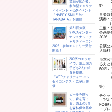
クミコ
笑顔が広がる、
野
参加型チャリテ
太
ィイベント〜七夕イベント
音楽監
「HAPPY SMILE for
演奏：
TANABATA」を開催
（ベー
第31回大阪
主催：
YMCAインター
企画制
ナショナル・チ
2026
ャリティーラン
実
2026、参加エントリー受付
公演公
開始！
入場料：
※未
200字のエッセ
※本公
イで、途上国の
る力と
子ども2人に給
配信：
食を提供。
※詳
「WFPチャリティー エッ
※来場
セイコンテスト 2026」開
こど
催
等）
には
ビールを贈っ
チケッ
て、森を育て
・TS
る。売上の3％
FC先行
を森林保全基金
・プレイ