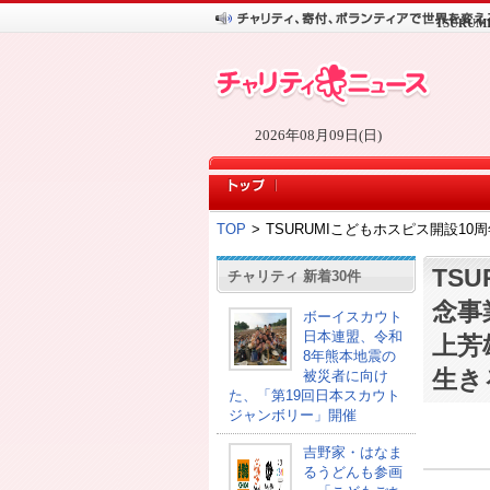
TSURU
2026年08月09日(日)
TOP
>
TSURUMIこどもホスピス開設10周
TS
チャリティ 新着30件
念事
ボーイスカウト
日本連盟、令和
上芳雄
8年熊本地震の
生き
被災者に向け
た、「第19回日本スカウト
ジャンボリー」開催
吉野家・はなま
るうどんも参画