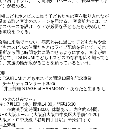
足立浩（ドラム）、寺尾陽介（ベース）、 長﨑祥子（キ
ド）が務める。
RUMIこどもホスピスに集う子どもたちの声を取り入れなが
温まる歌と音楽のステージを届ける。 客席前方には、フ
なスペースを設け、ケアが必要な子どもたちが安心して
る環境をつくる。
会場に来場できない、病気と共に過ごす子どもたちや全
どもホスピスの仲間たちとはライブ配信を通じて、それ
場所から同じ時間を共に過ごせるようにする。音楽が結
通じて、TSURUMIこどもホスピスの存在を広く知っても
く、支援の輪が広がることを願っているという。
概要
：TSURUMIこどもホスピス開設10周年記念事業
リティコンサート2026
雄 STAGE of HARMONY ～あなたと生きる し
のひみつ～」
：7月1日（水）開場14:30／開演15:30
予定時間18:00。休憩あり。内容約2時間。
NHK大阪ホール（大阪府大阪市中央区大手前4-1-20）
トロ中央線「谷町四丁目駅」9号出口すぐ
井上芳雄