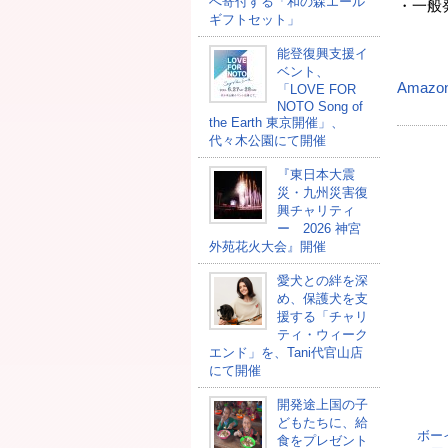
へ寄付する「和の森エール
・一般発
ギフトセット」
能登復興支援イ
ベント、
Amazo
「LOVE FOR
NOTO Song of
the Earth 東京開催」、
代々木公園にて開催
『東日本大震
災・九州災害復
興チャリティ
ー 2026 神宮
外苑花火大会』開催
愛犬との絆を深
め、保護犬を支
援する「チャリ
ティ・ウィーク
エンド」を、Tani代官山店
にて開催
開発途上国の⼦
どもたちに、給
ボー
⾷をプレゼント