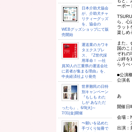
もと、
ーボー
日本介助犬協会
が、介助犬チャ
TSU
リティーグッズ
ら、心
を、協会の
ラット
WEBグッズショップにて販
楽しめ
売開始
また、
運送業のカワキ
国のこ
タエクスプレ
ぞれの
ス、『Z世代採
ぶ絆を
用革命！ ―社
らうべ
員30人の三重県の運送会社
に若者が集まる理由』を、
■公演
中央経済社より発売
公演名
チャ
世界難民の日特
「井上芳
別キャンペーン
あ
『もしも わた
わせ
しが あなただ
開催日時
ったら』、6/9(火)～
※終演
7/31(金)開催
会場：
大阪メ
〜願いを込めた
出演：
手づくり短冊で