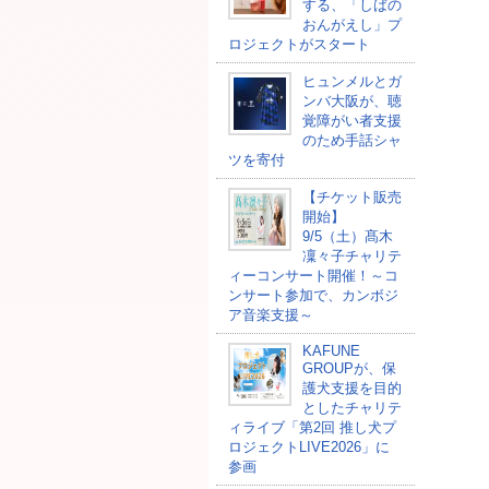
する、「しばの
おんがえし」プ
ロジェクトがスタート
ヒュンメルとガ
ンバ大阪が、聴
覚障がい者支援
のため手話シャ
ツを寄付
【チケット販売
開始】
9/5（土）髙木
凜々子チャリテ
ィーコンサート開催！～コ
ンサート参加で、カンボジ
ア音楽支援～
KAFUNE
GROUPが、保
護犬支援を目的
としたチャリテ
ィライブ「第2回 推し犬プ
ロジェクトLIVE2026」に
参画