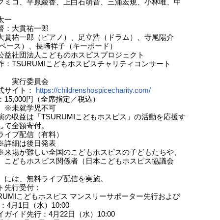
、平原綾香、上白石萌音、三浦宏規、小林唯、中
一
督：大貫祐一郎
大貫祐一郎（ピアノ）、足立浩（ドラム）、寺尾陽介
ス）、長﨑祥子（キーボード）
公益社団法人こどものホスピスプロジェクト
作：TSURUMIこどもホスピスチャリティコンサート
行委員会
式サイト：
https://childrenshospicecharity.com/
15,000円（全席指定／税込）
就学児不可
演の収益は「TSURUMIこどもホスピス」の活動を応援す
して全額寄付。
ライブ配信（有料）
細は後日発表
が難しい全国のこどもホスピスの子どもたちや、
もホスピス関係者（日本こどもホスピス協議会
、無料ライブ配信を実施。
ト先行受付：
URUMIこどもホスピス マンスリーサポーター先行および
：4月1日（水）10:00
ガイド先行：4月22日（水）10:00