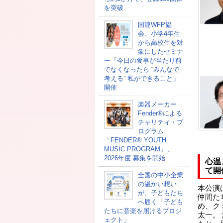
を突破
国連WFP協
会、小学4年生
から高校生を対
象にしたセミナ
ー「今日の食事が当たり前
でなくなったら “みんなで
考える” 私ができること」
開催
楽器メーカー
Fender®による
チャリティ・プ
ログラム
「FENDER®︎ YOUTH
MUSIC PROGRAM」、
2026年度 募集を開始
心温
て開
全国の中小企業
の温かい想い
本公演
が、子どもたち
仲間た
へ届く「子ども
め、ク
たちに音楽を届けるプロジ
太一。
ェクト」