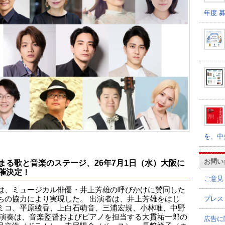
年度 
を、中
お問い
まる歌と音楽のステージ、26年7月1日（水）大阪に
催決定！
ご意見
は、ミュージカル俳優・井上芳雄の呼びかけに賛同した
プレス
ちの協力により実現した。 出演者は、井上芳雄をはじ
ミコ、平原綾香、上白石萌音、三浦宏規、小林唯、中野
 演奏は、音楽監督およびピアノを担当する大貫祐一郎の
広告に