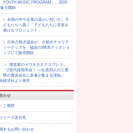
YOUTH MUSIC PROGRAM」、2026
募集を開始
8.
全国の中小企業の温かい想いが、子
どもたちへ届く「子どもたちに音楽を
届けるプロジェクト」
9.
日本介助犬協会が、介助犬チャリテ
ィーグッズを、協会のWEBグッズショ
ップにて販売開始
10.
運送業のカワキタエクスプレス、
『Z世代採用革命！ ―社員30人の三重
県の運送会社に若者が集まる理由』
央経済社より発売
合わせ
・ご感想
リリース送付先
関するお問い合わせ