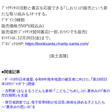
ﾌﾞｯｸｻﾝﾀの活動と書店を応援できる｢しおり｣の販売という新
たな取り組みもｽﾀｰﾄする｡
ﾃﾞｻﾞｲﾝ:3種類
販売価格:550円(税込み)
販売場所:ﾌﾞｯｸｻﾝﾀ賛同書店(一部､ｵﾝﾗｲﾝでも販売)
ｵﾝﾗｲﾝは､12月26日(金)まで｡
ﾌﾟﾛｼﾞｪｸﾄHP:
https://booksanta.charity-santa.com/
(坂土直隆)
■関連記事
・ﾎﾞｰｲｽｶｳﾄ日本連盟､令和8年熊本地震の被災者に向けた､｢第19回日
本ｽｶｳﾄｼﾞｬﾝﾎﾞﾘｰ｣開催
・吉野家･はなまるうどんも参画ｰ｢こどもごちめし｣が､夏休みの｢食の
空白期間｣を支援
・厚労省調査では､母子世帯8割が生活苦｡映画を諦める子どもたち
へ“夏休みの思い出”を