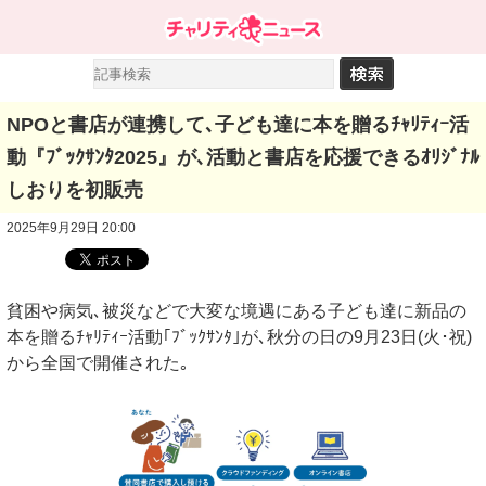
NPOと書店が連携して､子ども達に本を贈るﾁｬﾘﾃｨｰ活
動『ﾌﾞｯｸｻﾝﾀ2025』が､活動と書店を応援できるｵﾘｼﾞﾅﾙ
しおりを初販売
2025年9月29日 20:00
貧困や病気､被災などで大変な境遇にある子ども達に新品の
本を贈るﾁｬﾘﾃｨｰ活動｢ﾌﾞｯｸｻﾝﾀ｣が､秋分の日の9月23日(火･祝)
から全国で開催された｡