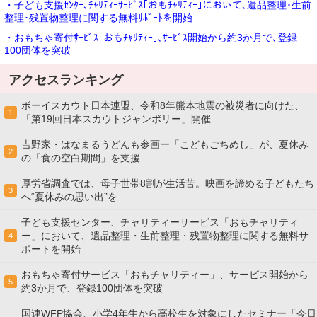
・子ども支援ｾﾝﾀｰ､ﾁｬﾘﾃｨｰｻｰﾋﾞｽ｢おもﾁｬﾘﾃｨｰ｣において､遺品整理･生前
整理･残置物整理に関する無料ｻﾎﾟｰﾄを開始
・おもちゃ寄付ｻｰﾋﾞｽ｢おもﾁｬﾘﾃｨｰ｣､ｻｰﾋﾞｽ開始から約3か月で､登録
100団体を突破
アクセスランキング
ボーイスカウト日本連盟、令和8年熊本地震の被災者に向けた、
1
「第19回日本スカウトジャンボリー」開催
吉野家・はなまるうどんも参画ー「こどもごちめし」が、夏休み
2
の「食の空白期間」を支援
厚労省調査では、母子世帯8割が生活苦。映画を諦める子どもたち
3
へ“夏休みの思い出”を
子ども支援センター、チャリティーサービス「おもチャリティ
ー」において、遺品整理・生前整理・残置物整理に関する無料サ
4
ポートを開始
おもちゃ寄付サービス「おもチャリティー」、サービス開始から
5
約3か月で、登録100団体を突破
国連WFP協会、小学4年生から高校生を対象にしたセミナー「今日