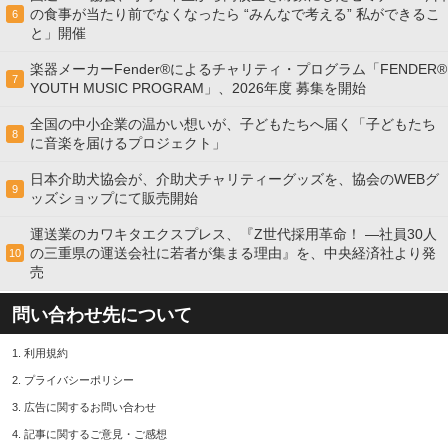
の食事が当たり前でなくなったら “みんなで考える” 私ができるこ
6
と」開催
楽器メーカーFender®によるチャリティ・プログラム「FENDER®︎
7
YOUTH MUSIC PROGRAM」、2026年度 募集を開始
全国の中小企業の温かい想いが、子どもたちへ届く「子どもたち
8
に音楽を届けるプロジェクト」
日本介助犬協会が、介助犬チャリティーグッズを、協会のWEBグ
9
ッズショップにて販売開始
運送業のカワキタエクスプレス、『Z世代採用革命！ ―社員30人
の三重県の運送会社に若者が集まる理由』を、中央経済社より発
10
売
問い合わせ先について
1.
利用規約
2.
プライバシーポリシー
3.
広告に関するお問い合わせ
4.
記事に関するご意見・ご感想