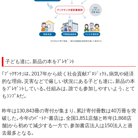
子ども達に､新品の本をﾌﾟﾚｾﾞﾝﾄ
｢ﾌﾞｯｸｻﾝﾀ｣は､2017年から続く社会貢献ﾌﾟﾛｼﾞｪｸﾄ｡病気や経済
的な理由､災害などで厳しい状況にある子ども達に､新品の本
をﾌﾟﾚｾﾞﾝﾄしている｡仕組みは､誰でも参加しやすいよう､とて
もｼﾝﾌﾟﾙだ｡
昨年は130,843冊の寄付が集まり､累計寄付冊数は40万冊を突
破した｡今年のﾊﾟｰﾄﾅｰ書店は､全国1,851店舗と昨年(1,868店
舗)から初めて減少する一方で､参加書店法人は150法人と過
去最多となる｡