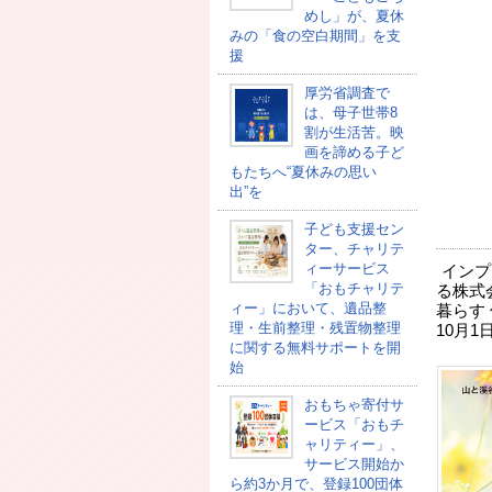
めし」が、夏休
みの「食の空白期間」を支
援
厚労省調査で
は、母子世帯8
割が生活苦。映
画を諦める子ど
もたちへ“夏休みの思い
出”を
子ども支援セン
ター、チャリテ
ィーサービス
インプ
「おもチャリテ
る株式
ィー」において、遺品整
暮らす
理・生前整理・残置物整理
10月
に関する無料サポートを開
始
おもちゃ寄付サ
ービス「おもチ
ャリティー」、
サービス開始か
ら約3か月で、登録100団体