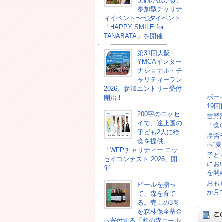
笑顔が広がる、
参加型チャリテ
ィイベント〜七夕イベント
「HAPPY SMILE for
TANABATA」を開催
第31回大阪
YMCAインター
ナショナル・チ
ャリティーラン
2026、参加エントリー受付
ボー
開始！
19
200字のエッセ
吉野
イで、途上国の
「食
子ども2人に給
厚労
食を提供。
へ“
「WFPチャリティー エッ
子ど
セイコンテスト 2026」開
にお
催
を開
おも
ビールを贈っ
か月
て、森を育て
る。売上の3％
を森林保全基金
へ寄付する「和の森エール