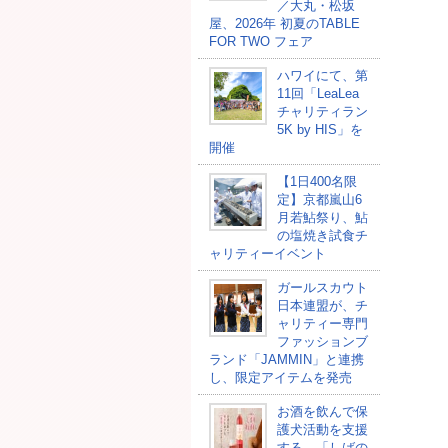
／大丸・松坂
屋、2026年 初夏のTABLE
FOR TWO フェア
ハワイにて、第
11回「LeaLea
チャリティラン
5K by HIS」を
開催
【1日400名限
定】京都嵐山6
月若鮎祭り、鮎
の塩焼き試食チ
ャリティーイベント
ガールスカウト
日本連盟が、チ
ャリティー専門
ファッションブ
ランド「JAMMIN」と連携
し、限定アイテムを発売
お酒を飲んで保
護犬活動を支援
する、「しばの