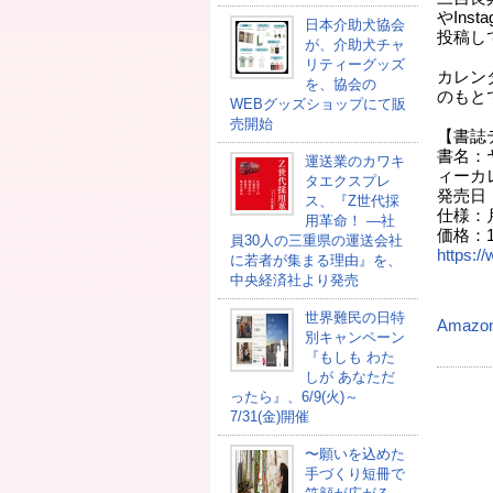
やIns
日本介助犬協会
投稿し
が、介助犬チャ
リティーグッズ
カレン
を、協会の
のもと
WEBグッズショップにて販
売開始
【書誌
書名：
運送業のカワキ
ィーカ
タエクスプレ
発売日
ス、『Z世代採
仕様：月
用革命！ ―社
価格：1
員30人の三重県の運送会社
https:/
に若者が集まる理由』を、
中央経済社より発売
（
世界難民の日特
Amazo
別キャンペーン
『もしも わた
しが あなただ
ったら』、6/9(火)～
7/31(金)開催
〜願いを込めた
手づくり短冊で