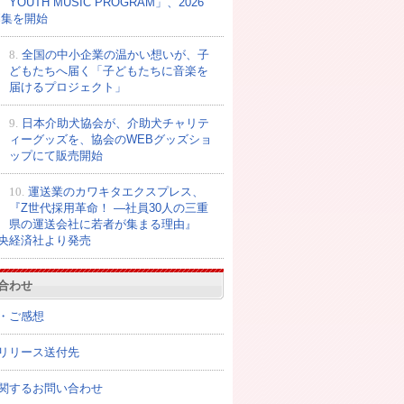
YOUTH MUSIC PROGRAM」、2026
募集を開始
8.
全国の中小企業の温かい想いが、子
どもたちへ届く「子どもたちに音楽を
届けるプロジェクト」
9.
日本介助犬協会が、介助犬チャリテ
ィーグッズを、協会のWEBグッズショ
ップにて販売開始
10.
運送業のカワキタエクスプレス、
『Z世代採用革命！ ―社員30人の三重
県の運送会社に若者が集まる理由』
央経済社より発売
合わせ
・ご感想
リリース送付先
関するお問い合わせ