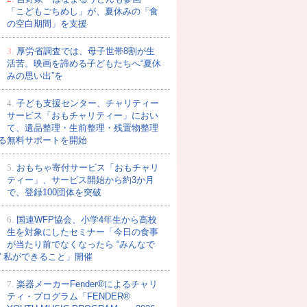
「こどもごちめし」が、夏休みの「食
の空白期間」を支援
3.
厚労省調査では、母子世帯8割が生
活苦。映画を諦める子どもたちへ“夏休
みの思い出”を
4.
子ども支援センター、チャリティー
サービス「おもチャリティー」におい
て、遺品整理・生前整理・残置物整理
る無料サポートを開始
5.
おもちゃ寄付サービス「おもチャリ
ティー」、サービス開始から約3か月
で、登録100団体を突破
6.
国連WFP協会、小学4年生から高校
生を対象にしたセミナー「今日の食事
が当たり前でなくなったら “みんなで
” 私ができること」開催
7.
楽器メーカーFender®によるチャリ
ティ・プログラム「FENDER®︎