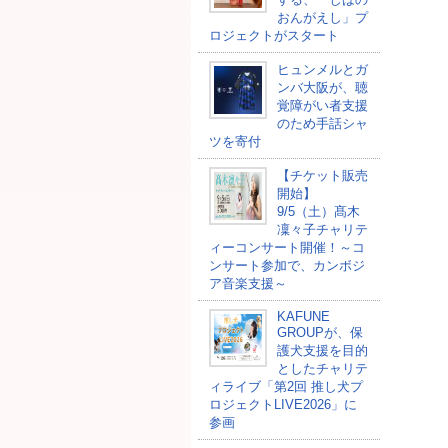
おんがえし」プ
ロジェクトがスタート
ヒュンメルとガ
ンバ大阪が、聴
覚障がい者支援
のため手話シャ
ツを寄付
【チケット販売
開始】
9/5（土）髙木
凜々子チャリテ
ィーコンサート開催！～コ
ンサート参加で、カンボジ
ア音楽支援～
KAFUNE
GROUPが、保
護犬支援を目的
としたチャリテ
ィライブ「第2回 推し犬プ
ロジェクトLIVE2026」に
参画