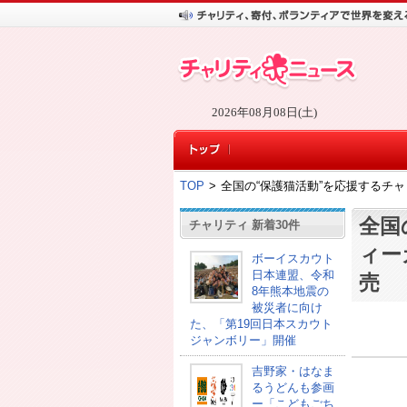
2026年08月08日(土)
TOP
>
全国の“保護猫活動”を応援するチ
全国
チャリティ 新着30件
ィー
ボーイスカウト
日本連盟、令和
売
8年熊本地震の
被災者に向け
た、「第19回日本スカウト
ジャンボリー」開催
吉野家・はなま
るうどんも参画
ー「こどもごち