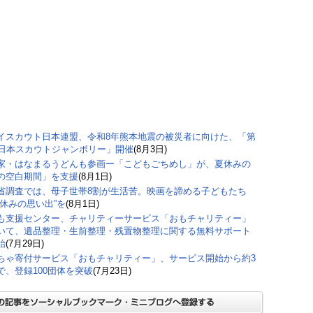
イスカウト日本連盟、令和8年熊本地震の被災者に向けた、「第
回日本スカウトジャンボリー」開催
(8月3日)
家・はなまるうどんも参画ー「こどもごちめし」が、夏休みの
の空白期間」を支援
(8月1日)
省調査では、母子世帯8割が生活苦。映画を諦める子どもたち
夏休みの思い出”を
(8月1日)
も支援センター、チャリティーサービス「おもチャリティー」
いて、遺品整理・生前整理・残置物整理に関する無料サポート
始
(7月29日)
ちゃ寄付サービス「おもチャリティー」、サービス開始から約3
で、登録100団体を突破
(7月23日)