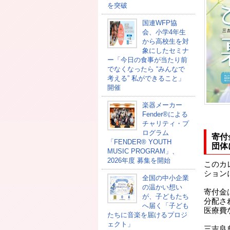
を突破
国連WFP協
会、小学4年生
から高校生を対
象にしたセミナ
ー「今日の食事が当たり前
でなくなったら “みんなで
考える” 私ができること」
開催
楽器メーカー
Fender®による
チャリティ・プ
ログラム
寄付
「FENDER®︎ YOUTH
団体
MUSIC PROGRAM」、
2026年度 募集を開始
このカ
ション
全国の中小企業
の温かい想い
寄付金
が、子どもたち
分配さ
へ届く「子ども
医療費
たちに音楽を届けるプロジ
ェクト」
三吉良