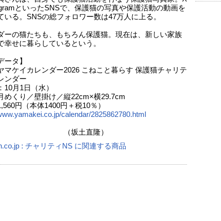
tagramといったSNSで、保護猫の写真や保護活動の動画を
ている。SNSの総フォロワー数は47万人に上る。
ダーの猫たちも、もちろん保護猫。現在は、新しい家族
で幸せに暮らしているという。
データ】
ヤマケイカレンダー2026 こねこと暮らす 保護猫チャリテ
レンダー
：10月1日（水）
めくり／壁掛け／縦22cm×横29.7cm
,560円（本体1400円＋税10％）
/www.yamakei.co.jp/calendar/2825862780.html
坂土直隆）
n.co.jp : チャリティNS に関連する商品