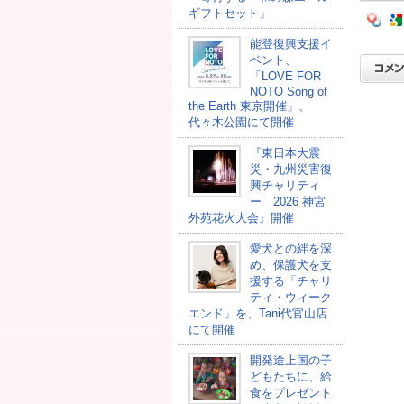
ギフトセット」
能登復興支援イ
ベント、
「LOVE FOR
NOTO Song of
the Earth 東京開催」、
代々木公園にて開催
『東日本大震
災・九州災害復
興チャリティ
ー 2026 神宮
外苑花火大会』開催
愛犬との絆を深
め、保護犬を支
援する「チャリ
ティ・ウィーク
エンド」を、Tani代官山店
にて開催
開発途上国の⼦
どもたちに、給
⾷をプレゼント