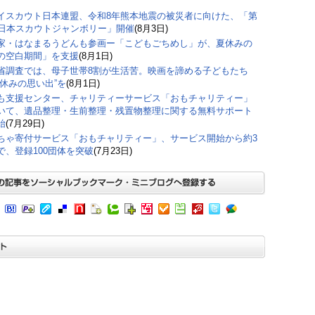
イスカウト日本連盟、令和8年熊本地震の被災者に向けた、「第
回日本スカウトジャンボリー」開催
(8月3日)
家・はなまるうどんも参画ー「こどもごちめし」が、夏休みの
の空白期間」を支援
(8月1日)
省調査では、母子世帯8割が生活苦。映画を諦める子どもたち
夏休みの思い出”を
(8月1日)
も支援センター、チャリティーサービス「おもチャリティー」
いて、遺品整理・生前整理・残置物整理に関する無料サポート
始
(7月29日)
ちゃ寄付サービス「おもチャリティー」、サービス開始から約3
で、登録100団体を突破
(7月23日)