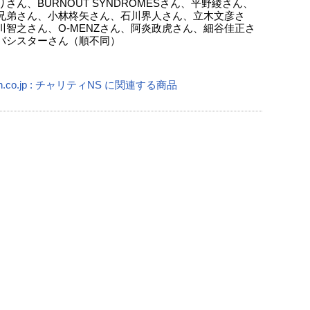
さん、BURNOUT SYNDROMESさん、平野綾さん、
兄弟さん、小林柊矢さん、石川界人さん、立木文彦さ
川智之さん、O-MENZさん、阿炎政虎さん、細谷佳正さ
バシスターさん（順不同）
n.co.jp : チャリティNS に関連する商品