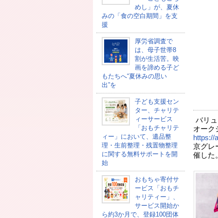
めし」が、夏休
みの「食の空白期間」を支
援
厚労省調査で
は、母子世帯8
割が生活苦。映
画を諦める子ど
もたちへ“夏休みの思い
出”を
子ども支援セン
ター、チャリテ
ィーサービス
バリュ
「おもチャリテ
オークショ
ィー」において、遺品整
https://
理・生前整理・残置物整理
京グレー
に関する無料サポートを開
催した
始
おもちゃ寄付サ
ービス「おもチ
ャリティー」、
サービス開始か
ら約3か月で、登録100団体