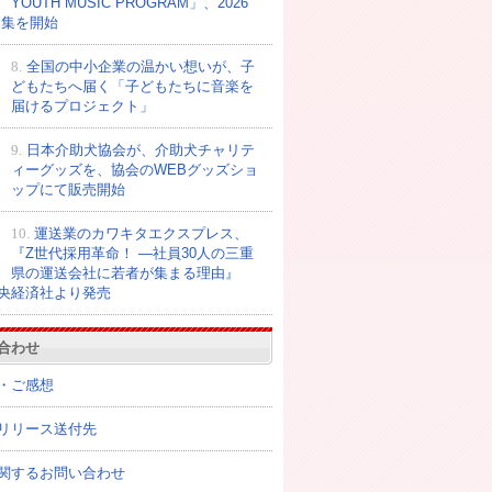
YOUTH MUSIC PROGRAM」、2026
募集を開始
8.
全国の中小企業の温かい想いが、子
どもたちへ届く「子どもたちに音楽を
届けるプロジェクト」
9.
日本介助犬協会が、介助犬チャリテ
ィーグッズを、協会のWEBグッズショ
ップにて販売開始
10.
運送業のカワキタエクスプレス、
『Z世代採用革命！ ―社員30人の三重
県の運送会社に若者が集まる理由』
央経済社より発売
合わせ
・ご感想
リリース送付先
関するお問い合わせ