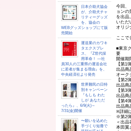
今回、「
日本介助犬協会
ョンの
が、介助犬チャ
を出品
リティーグッズ
いただ
を、協会の
オリジ
WEBグッズショップにて販
売開始
ここで
運送業のカワキ
タエクスプレ
■東京グ
ス、『Z世代採
要
用革命！ ―社
開催期
員30人の三重県の運送会社
【第1弾
に若者が集まる理由』を、
出品商
中央経済社より発売
オーク
【第2弾
世界難民の日特
出品商
別キャンペーン
【第3弾
『もしも わた
出品商
しが あなただ
【第4弾
ったら』、6/9(火)～
出品商
7/31(金)開催
※詳細
※第2
〜願いを込めた
＜出品
手づくり短冊で
本田翼