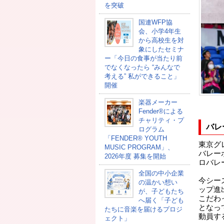
を突破
国連WFP協
会、小学4年生
から高校生を対
象にしたセミナ
ー「今日の食事が当たり前
でなくなったら “みんなで
考える” 私ができること」
開催
楽器メーカー
Fender®による
チャリティ・プ
バレ
ログラム
「FENDER®︎ YOUTH
東京グ
MUSIC PROGRAM」、
バレー
2026年度 募集を開始
ロバレ
全国の中小企業
今シー
の温かい想い
ップ進
が、子どもたち
こだわ
へ届く「子ども
となっ
たちに音楽を届けるプロジ
動員す
ェクト」