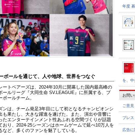
年度 
ーボールを通じて、人や地球、世界をつなぐ
を、中
レートベアーズは、2024年10月に開幕した国内最高峰の
ボールリーグ『大同生命 SV.LEAGUE』に所属する、プ
お問い
ーボールチーム。
ご意見
ズンは、チーム発足3年目にして初となるチャンピオンシ
出も果たし、大きな躍進を遂げた。また、演出や音響に
プレス
ったエンターテインメント性あふれる空間づくりが話題
ており、2024-25シーズンはホームゲームで延べ10万人を
広告に
るなど、多くのファンを魅了している。