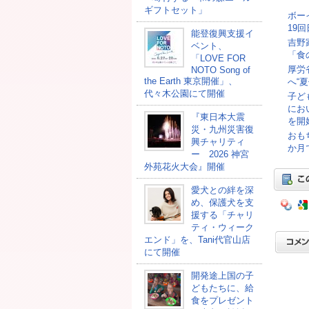
ギフトセット」
ボー
19
能登復興支援イ
吉野
ベント、
「食
「LOVE FOR
厚労
NOTO Song of
the Earth 東京開催」、
へ“
代々木公園にて開催
子ど
にお
『東日本大震
を開
災・九州災害復
おも
興チャリティ
か月
ー 2026 神宮
外苑花火大会』開催
愛犬との絆を深
め、保護犬を支
援する「チャリ
ティ・ウィーク
エンド」を、Tani代官山店
にて開催
開発途上国の⼦
どもたちに、給
⾷をプレゼント