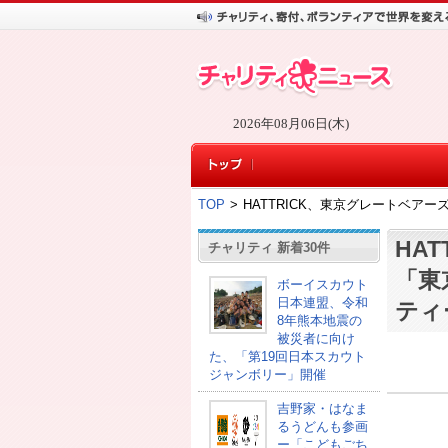
2026年08月06日(木)
TOP
>
HATTRICK、東京グレートベアー
HA
チャリティ 新着30件
「東
ボーイスカウト
日本連盟、令和
ティ
8年熊本地震の
被災者に向け
た、「第19回日本スカウト
ジャンボリー」開催
吉野家・はなま
るうどんも参画
ー「こどもごち