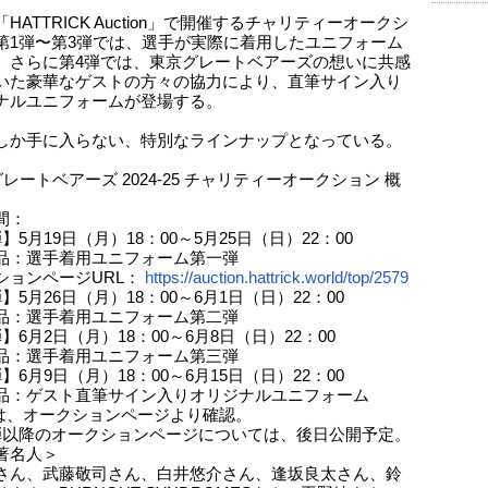
HATTRICK Auction」で開催するチャリティーオークシ
第1弾〜第3弾では、選手が実際に着用したユニフォーム
。さらに第4弾では、東京グレートベアーズの想いに共感
いた豪華なゲストの方々の協力により、直筆サイン入り
ナルユニフォームが登場する。
しか手に入らない、特別なラインナップとなっている。
レートベアーズ 2024-25 チャリティーオークション 概
間：
】5月19日（月）18：00～5月25日（日）22：00
品：選手着用ユニフォーム第一弾
ションページURL：
https://auction.hattrick.world/top/2579
】5月26日（月）18：00～6月1日（日）22：00
品：選手着用ユニフォーム第二弾
】6月2日（月）18：00～6月8日（日）22：00
品：選手着用ユニフォーム第三弾
】6月9日（月）18：00～6月15日（日）22：00
品：ゲスト直筆サイン入りオリジナルユニフォーム
は、オークションページより確認。
弾以降のオークションページについては、後日公開予定。
著名人＞
さん、武藤敬司さん、白井悠介さん、逢坂良太さん、鈴