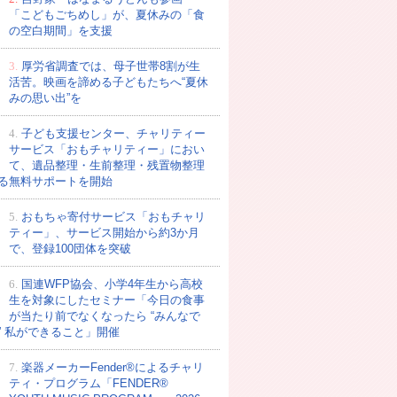
「こどもごちめし」が、夏休みの「食
の空白期間」を支援
3.
厚労省調査では、母子世帯8割が生
活苦。映画を諦める子どもたちへ“夏休
みの思い出”を
4.
子ども支援センター、チャリティー
サービス「おもチャリティー」におい
て、遺品整理・生前整理・残置物整理
る無料サポートを開始
5.
おもちゃ寄付サービス「おもチャリ
ティー」、サービス開始から約3か月
で、登録100団体を突破
6.
国連WFP協会、小学4年生から高校
生を対象にしたセミナー「今日の食事
が当たり前でなくなったら “みんなで
” 私ができること」開催
7.
楽器メーカーFender®によるチャリ
ティ・プログラム「FENDER®︎