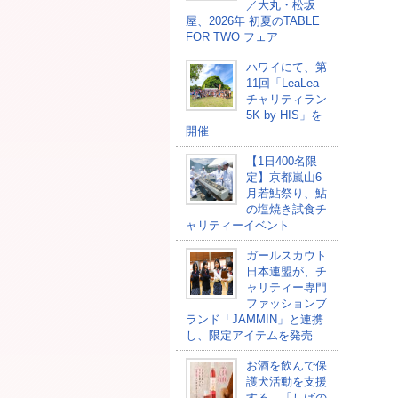
／大丸・松坂
屋、2026年 初夏のTABLE
FOR TWO フェア
ハワイにて、第
11回「LeaLea
チャリティラン
5K by HIS」を
開催
【1日400名限
定】京都嵐山6
月若鮎祭り、鮎
の塩焼き試食チ
ャリティーイベント
ガールスカウト
日本連盟が、チ
ャリティー専門
ファッションブ
ランド「JAMMIN」と連携
し、限定アイテムを発売
お酒を飲んで保
護犬活動を支援
する、「しばの