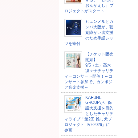
おんがえし」プ
ロジェクトがスタート
ヒュンメルとガ
ンバ大阪が、聴
覚障がい者支援
のため手話シャ
ツを寄付
【チケット販売
開始】
9/5（土）髙木
凜々子チャリテ
ィーコンサート開催！～コ
ンサート参加で、カンボジ
ア音楽支援～
KAFUNE
GROUPが、保
護犬支援を目的
としたチャリテ
ィライブ「第2回 推し犬プ
ロジェクトLIVE2026」に
参画