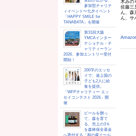
笑顔が広がる、
木みのり
参加型チャリテ
佐藤三
ィイベント〜七夕イベント
ん、森
「HAPPY SMILE for
ん、サ
TANABATA」を開催
第31回大阪
Amazo
YMCAインター
ナショナル・チ
ャリティーラン
2026、参加エントリー受付
開始！
200字のエッセ
イで、途上国の
子ども2人に給
食を提供。
「WFPチャリティー エッ
セイコンテスト 2026」開
催
ビールを贈っ
て、森を育て
る。売上の3％
を森林保全基金
へ寄付する「和の森エール