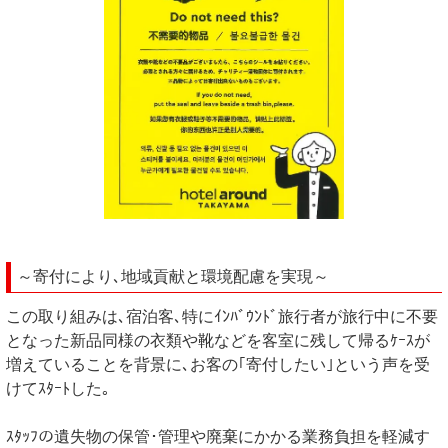
～寄付により､地域貢献と環境配慮を実現～
この取り組みは､宿泊客､特にｲﾝﾊﾞｳﾝﾄﾞ旅行者が旅行中に不要
となった新品同様の衣類や靴などを客室に残して帰るｹｰｽが
増えていることを背景に､お客の｢寄付したい｣という声を受
けてｽﾀｰﾄした｡
ｽﾀｯﾌの遺失物の保管･管理や廃棄にかかる業務負担を軽減す