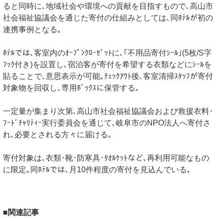
ると同時に､地域社会や環境への貢献を目指すもので､高山市
社会福祉協議会を通じた寄付の仕組みとしては､同ﾎﾃﾙが初の
連携事例となる｡
ﾎﾃﾙでは､客室内のｵｰﾌﾟﾝｸﾛｰｾﾞｯﾄに､｢不用品寄付ｼｰﾙ｣(5枚/S字
ﾌｯｸ付き)を設置し､宿泊客が寄付を希望する衣類などにｼｰﾙを
貼ることで､意思表示が可能｡ﾁｪｯｸｱｳﾄ後､客室清掃ｽﾀｯﾌが寄付
対象物を回収し､専用ﾎﾞｯｸｽに保管する｡
一定量が集まり次第､高山市社会福祉協議会および救援衣料･
ﾌｰﾄﾞﾁｬﾘﾃｨｰ実行委員会を通じて､岐阜市のNPO法人へ寄付さ
れ､必要とされる方々に届ける｡
寄付対象は､衣類･靴･防寒具･ﾀｵﾙｹｯﾄなど､再利用可能なもの
に限定｡同ﾎﾃﾙでは､月10件程度の寄付を見込んでいる｡
■関連記事