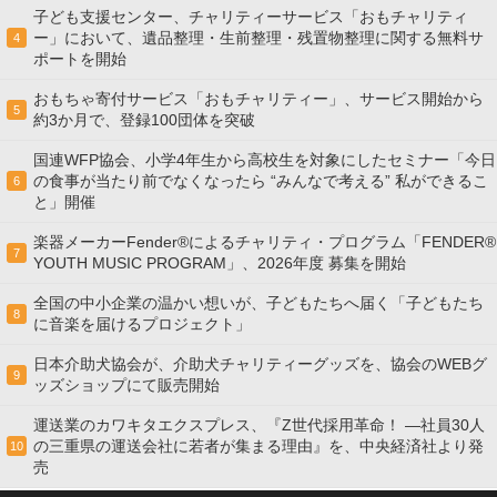
子ども支援センター、チャリティーサービス「おもチャリティ
ー」において、遺品整理・生前整理・残置物整理に関する無料サ
4
ポートを開始
おもちゃ寄付サービス「おもチャリティー」、サービス開始から
5
約3か月で、登録100団体を突破
国連WFP協会、小学4年生から高校生を対象にしたセミナー「今日
の食事が当たり前でなくなったら “みんなで考える” 私ができるこ
6
と」開催
楽器メーカーFender®によるチャリティ・プログラム「FENDER®︎
7
YOUTH MUSIC PROGRAM」、2026年度 募集を開始
全国の中小企業の温かい想いが、子どもたちへ届く「子どもたち
8
に音楽を届けるプロジェクト」
日本介助犬協会が、介助犬チャリティーグッズを、協会のWEBグ
9
ッズショップにて販売開始
運送業のカワキタエクスプレス、『Z世代採用革命！ ―社員30人
の三重県の運送会社に若者が集まる理由』を、中央経済社より発
10
売