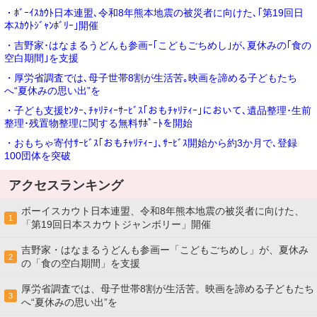
・ﾎﾞｰｲｽｶｳﾄ日本連盟､令和8年熊本地震の被災者に向けた､｢第19回日
本ｽｶｳﾄｼﾞｬﾝﾎﾞﾘｰ｣開催
・吉野家･はなまるうどんも参画ｰ｢こどもごちめし｣が､夏休みの｢食の
空白期間｣を支援
・厚労省調査では､母子世帯8割が生活苦｡映画を諦める子どもたち
へ“夏休みの思い出”を
・子ども支援ｾﾝﾀｰ､ﾁｬﾘﾃｨｰｻｰﾋﾞｽ｢おもﾁｬﾘﾃｨｰ｣において､遺品整理･生前
整理･残置物整理に関する無料ｻﾎﾟｰﾄを開始
・おもちゃ寄付ｻｰﾋﾞｽ｢おもﾁｬﾘﾃｨｰ｣､ｻｰﾋﾞｽ開始から約3か月で､登録
100団体を突破
アクセスランキング
ボーイスカウト日本連盟、令和8年熊本地震の被災者に向けた、
1
「第19回日本スカウトジャンボリー」開催
吉野家・はなまるうどんも参画ー「こどもごちめし」が、夏休み
2
の「食の空白期間」を支援
厚労省調査では、母子世帯8割が生活苦。映画を諦める子どもたち
3
へ“夏休みの思い出”を