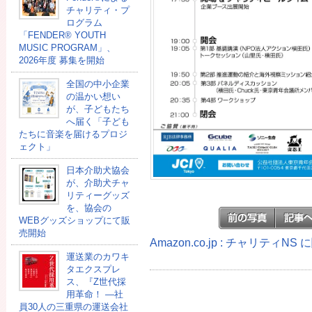
チャリティ・プ
ログラム
「FENDER®︎ YOUTH
MUSIC PROGRAM」、
2026年度 募集を開始
全国の中小企業
の温かい想い
が、子どもたち
へ届く「子ども
たちに音楽を届けるプロジ
ェクト」
日本介助犬協会
が、介助犬チャ
リティーグッズ
を、協会の
WEBグッズショップにて販
売開始
Amazon.co.jp : チャリティN
運送業のカワキ
タエクスプレ
ス、『Z世代採
用革命！ ―社
員30人の三重県の運送会社