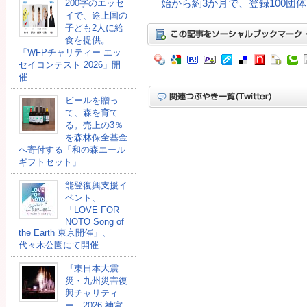
始から約3か月で、登録100団
200字のエッセ
イで、途上国の
子ども2人に給
食を提供。
「WFPチャリティー エッ
セイコンテスト 2026」開
催
ビールを贈っ
て、森を育て
る。売上の3％
を森林保全基金
へ寄付する「和の森エール
ギフトセット」
能登復興支援イ
ベント、
「LOVE FOR
NOTO Song of
the Earth 東京開催」、
代々木公園にて開催
『東日本大震
災・九州災害復
興チャリティ
ー 2026 神宮