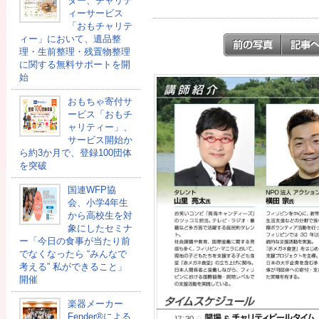
ター、チャリテ
ィーサービス
「おもチャリテ
ィー」において、遺品整
理・生前整理・残置物整理
に関する無料サポートを開
始
おもちゃ寄付サ
ービス「おもチ
ャリティー」、
サービス開始か
ら約3か月で、登録100団体
を突破
国連WFP協
会、小学4年生
から高校生を対
象にしたセミナ
ー「今日の食事が当たり前
でなくなったら “みんなで
考える” 私ができること」
開催
楽器メーカー
Fender®による