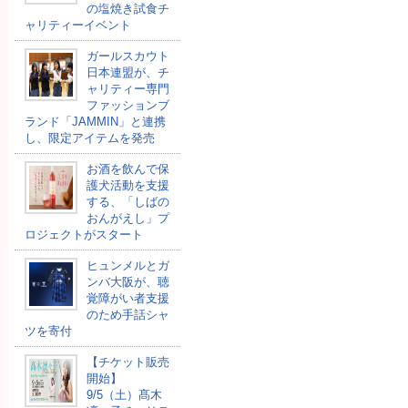
の塩焼き試食チ
ャリティーイベント
ガールスカウト
日本連盟が、チ
ャリティー専門
ファッションブ
ランド「JAMMIN」と連携
し、限定アイテムを発売
お酒を飲んで保
護犬活動を支援
する、「しばの
おんがえし」プ
ロジェクトがスタート
ヒュンメルとガ
ンバ大阪が、聴
覚障がい者支援
のため手話シャ
ツを寄付
【チケット販売
開始】
9/5（土）髙木