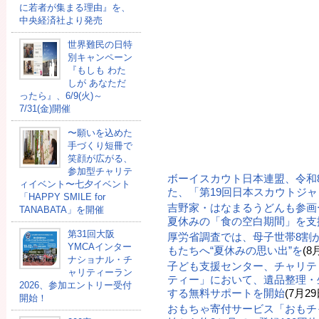
に若者が集まる理由』を、
中央経済社より発売
世界難民の日特
別キャンペーン
『もしも わた
しが あなただ
ったら』、6/9(火)～
7/31(金)開催
〜願いを込めた
手づくり短冊で
笑顔が広がる、
参加型チャリテ
ボーイスカウト日本連盟、令和
ィイベント〜七夕イベント
た、「第19回日本スカウトジ
「HAPPY SMILE for
吉野家・はなまるうどんも参画
TANABATA」を開催
夏休みの「食の空白期間」を支
第31回大阪
厚労省調査では、母子世帯8割
YMCAインター
もたちへ“夏休みの思い出”を
(8
ナショナル・チ
子ども支援センター、チャリテ
ャリティーラン
ティー」において、遺品整理・
2026、参加エントリー受付
する無料サポートを開始
(7月29
開始！
おもちゃ寄付サービス「おもチ