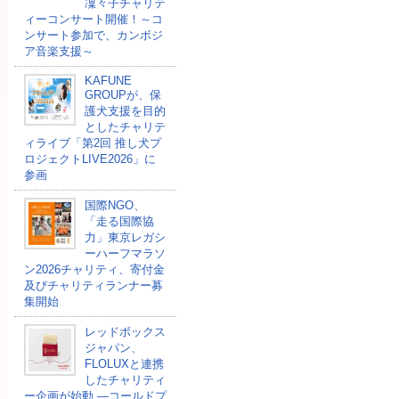
凜々子チャリテ
ィーコンサート開催！～コ
ンサート参加で、カンボジ
ア音楽支援～
KAFUNE
GROUPが、保
護犬支援を目的
としたチャリテ
ィライブ「第2回 推し犬プ
ロジェクトLIVE2026」に
参画
国際NGO、
「走る国際協
力」東京レガシ
ーハーフマラソ
ン2026チャリティ、寄付金
及びチャリティランナー募
集開始
レッドボックス
ジャパン、
FLOLUXと連携
したチャリティ
ー企画が始動 ―コールドプ