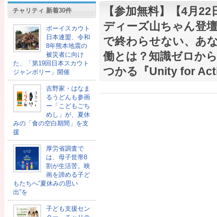
【参加無料】【4月22
チャリティ 新着30件
ディーズ山ちゃん登
ボーイスカウト
日本連盟、令和
で終わらせない、あ
8年熊本地震の
働とは？知識ゼロから
被災者に向け
た、「第19回日本スカウト
つかる『Unity for Act
ジャンボリー」開催
吉野家・はなま
るうどんも参画
ー「こどもごち
めし」が、夏休
みの「食の空白期間」を支
援
厚労省調査で
は、母子世帯8
割が生活苦。映
画を諦める子ど
もたちへ“夏休みの思い
出”を
子ども支援セン