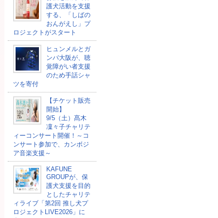
護犬活動を支援
する、「しばの
おんがえし」プ
ロジェクトがスタート
ヒュンメルとガ
ンバ大阪が、聴
覚障がい者支援
のため手話シャ
ツを寄付
【チケット販売
開始】
9/5（土）髙木
凜々子チャリテ
ィーコンサート開催！～コ
ンサート参加で、カンボジ
ア音楽支援～
KAFUNE
GROUPが、保
護犬支援を目的
としたチャリテ
ィライブ「第2回 推し犬プ
ロジェクトLIVE2026」に