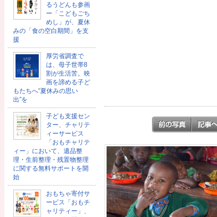
るうどんも参画
ー「こどもごち
めし」が、夏休
みの「食の空白期間」を支
援
厚労省調査で
は、母子世帯8
割が生活苦。映
画を諦める子ど
もたちへ“夏休みの思い
出”を
子ども支援セン
ター、チャリテ
ィーサービス
「おもチャリテ
ィー」において、遺品整
理・生前整理・残置物整理
に関する無料サポートを開
始
おもちゃ寄付サ
ービス「おもチ
ャリティー」、