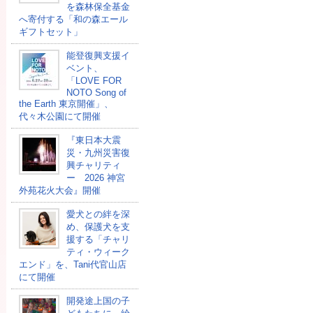
を森林保全基金
へ寄付する「和の森エール
ギフトセット」
能登復興支援イ
ベント、
「LOVE FOR
NOTO Song of
the Earth 東京開催」、
代々木公園にて開催
『東日本大震
災・九州災害復
興チャリティ
ー 2026 神宮
外苑花火大会』開催
愛犬との絆を深
め、保護犬を支
援する「チャリ
ティ・ウィーク
エンド」を、Tani代官山店
にて開催
開発途上国の⼦