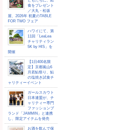
どもたちに、給
⾷をプレゼント
／大丸・松坂
屋、2026年 初夏のTABLE
FOR TWO フェア
ハワイにて、第
11回「LeaLea
チャリティラン
5K by HIS」を
開催
【1日400名限
定】京都嵐山6
月若鮎祭り、鮎
の塩焼き試食チ
ャリティーイベント
ガールスカウト
日本連盟が、チ
ャリティー専門
ファッションブ
ランド「JAMMIN」と連携
し、限定アイテムを発売
お酒を飲んで保