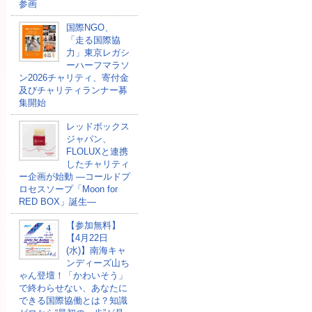
参画
国際NGO、
「走る国際協
力」東京レガシ
ーハーフマラソ
ン2026チャリティ、寄付金
及びチャリティランナー募
集開始
レッドボックス
ジャパン、
FLOLUXと連携
したチャリティ
ー企画が始動 ―コールドプ
ロセスソープ「Moon for
RED BOX」誕生―
【参加無料】
【4月22日
(水)】南海キャ
ンディーズ山ち
ゃん登壇！「かわいそう」
で終わらせない、あなたに
できる国際協働とは？知識