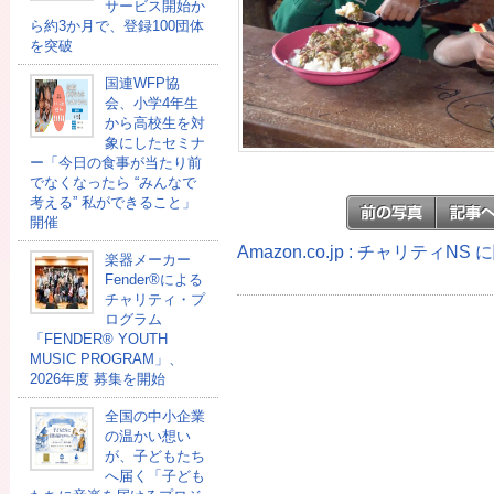
サービス開始か
ら約3か月で、登録100団体
を突破
国連WFP協
会、小学4年生
から高校生を対
象にしたセミナ
ー「今日の食事が当たり前
でなくなったら “みんなで
考える” 私ができること」
開催
Amazon.co.jp : チャリティN
楽器メーカー
Fender®による
チャリティ・プ
ログラム
「FENDER®︎ YOUTH
MUSIC PROGRAM」、
2026年度 募集を開始
全国の中小企業
の温かい想い
が、子どもたち
へ届く「子ども