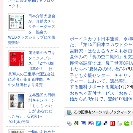
たちに音楽を届けるプロジ
ェクト」
日本介助犬協会
が、介助犬チャ
リティーグッズ
を、協会の
WEBグッズショップにて販
ボーイスカウト日本連盟、令和
売開始
た、「第19回日本スカウトジ
吉野家・はなまるうどんも参画
運送業のカワキ
夏休みの「食の空白期間」を支
タエクスプレ
厚労省調査では、母子世帯8割
ス、『Z世代採
もたちへ“夏休みの思い出”を
(8
用革命！ ―社
員30人の三重県の運送会社
子ども支援センター、チャリテ
に若者が集まる理由』を、
ティー」において、遺品整理・
中央経済社より発売
する無料サポートを開始
(7月29
おもちゃ寄付サービス「おもチ
世界難民の日特
始から約3か月で、登録100団
別キャンペーン
『もしも わた
しが あなただ
ったら』、6/9(火)～
7/31(金)開催
〜願いを込めた