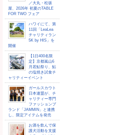
／大丸・松坂
屋、2026年 初夏のTABLE
FOR TWO フェア
ハワイにて、第
11回「LeaLea
チャリティラン
5K by HIS」を
開催
【1日400名限
定】京都嵐山6
月若鮎祭り、鮎
の塩焼き試食チ
ャリティーイベント
ガールスカウト
日本連盟が、チ
ャリティー専門
ファッションブ
ランド「JAMMIN」と連携
し、限定アイテムを発売
お酒を飲んで保
護犬活動を支援