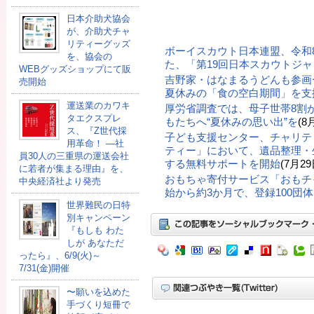
日本介助犬協会
が、介助犬チャ
リティーグッズ
ボーイスカウト日本連盟、令和
を、協会の
た、「第19回日本スカウトジ
WEBグッズショップにて販
吉野家・はなまるうどんも参画
売開始
夏休みの「食の空白期間」を支
運送業のカワキ
厚労省調査では、母子世帯8割
タエクスプレ
もたちへ“夏休みの思い出”を
(8
ス、『Z世代採
子ども支援センター、チャリテ
用革命！ ―社
ティー」において、遺品整理・
員30人の三重県の運送会社
する無料サポートを開始
(7月29
に若者が集まる理由』を、
おもちゃ寄付サービス「おもチ
中央経済社より発売
始から約3か月で、登録100団
世界難民の日特
別キャンペーン
『もしも わた
しが あなただ
ったら』、6/9(火)～
7/31(金)開催
〜願いを込めた
手づくり短冊で