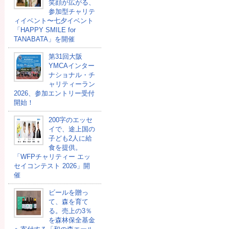
笑顔が広がる、
参加型チャリテ
ィイベント〜七夕イベント
「HAPPY SMILE for
TANABATA」を開催
第31回大阪
YMCAインター
ナショナル・チ
ャリティーラン
2026、参加エントリー受付
開始！
200字のエッセ
イで、途上国の
子ども2人に給
食を提供。
「WFPチャリティー エッ
セイコンテスト 2026」開
催
ビールを贈っ
て、森を育て
る。売上の3％
を森林保全基金