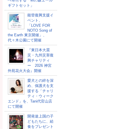
へ寄付する「和の森エール
ギフトセット」
能登復興支援イ
ベント、
「LOVE FOR
NOTO Song of
the Earth 東京開催」、
代々木公園にて開催
『東日本大震
災・九州災害復
興チャリティ
ー 2026 神宮
外苑花火大会』開催
愛犬との絆を深
め、保護犬を支
援する「チャリ
ティ・ウィーク
エンド」を、Tani代官山店
にて開催
開発途上国の⼦
どもたちに、給
⾷をプレゼント