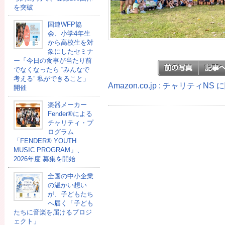
を突破
国連WFP協
会、小学4年生
から高校生を対
象にしたセミナ
ー「今日の食事が当たり前
でなくなったら “みんなで
考える” 私ができること」
Amazon.co.jp : チャリティN
開催
楽器メーカー
Fender®による
チャリティ・プ
ログラム
「FENDER®︎ YOUTH
MUSIC PROGRAM」、
2026年度 募集を開始
全国の中小企業
の温かい想い
が、子どもたち
へ届く「子ども
たちに音楽を届けるプロジ
ェクト」