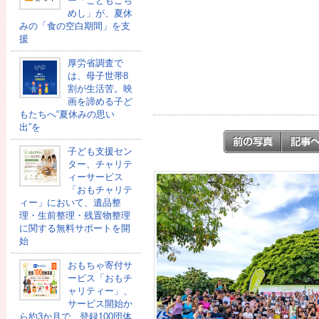
ー「こどもごち
めし」が、夏休
みの「食の空白期間」を支
援
厚労省調査で
は、母子世帯8
割が生活苦。映
画を諦める子ど
もたちへ“夏休みの思い
出”を
子ども支援セン
ター、チャリテ
ィーサービス
「おもチャリテ
ィー」において、遺品整
理・生前整理・残置物整理
に関する無料サポートを開
始
おもちゃ寄付サ
ービス「おもチ
ャリティー」、
サービス開始か
ら約3か月で、登録100団体