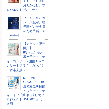
する、「しばの
おんがえし」プ
ロジェクトがスタート
ヒュンメルとガ
ンバ大阪が、聴
覚障がい者支援
のため手話シャ
ツを寄付
【チケット販売
開始】
9/5（土）髙木
凜々子チャリテ
ィーコンサート開催！～コ
ンサート参加で、カンボジ
ア音楽支援～
KAFUNE
GROUPが、保
護犬支援を目的
としたチャリテ
ィライブ「第2回 推し犬プ
ロジェクトLIVE2026」に
参画