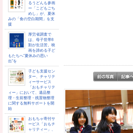
るうどんも参画
ー「こどもごち
めし」が、夏休
みの「食の空白期間」を支
援
厚労省調査で
は、母子世帯8
割が生活苦。映
画を諦める子ど
もたちへ“夏休みの思い
出”を
子ども支援セン
ター、チャリテ
ィーサービス
「おもチャリテ
ィー」において、遺品整
理・生前整理・残置物整理
に関する無料サポートを開
始
おもちゃ寄付サ
ービス「おもチ
ャリティー」、