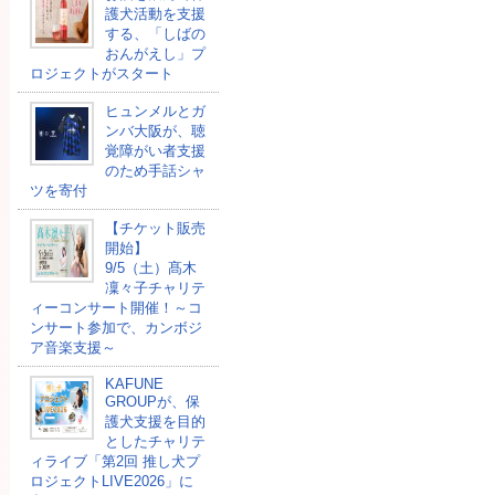
護犬活動を支援
する、「しばの
おんがえし」プ
ロジェクトがスタート
ヒュンメルとガ
ンバ大阪が、聴
覚障がい者支援
のため手話シャ
ツを寄付
【チケット販売
開始】
9/5（土）髙木
凜々子チャリテ
ィーコンサート開催！～コ
ンサート参加で、カンボジ
ア音楽支援～
KAFUNE
GROUPが、保
護犬支援を目的
としたチャリテ
ィライブ「第2回 推し犬プ
ロジェクトLIVE2026」に