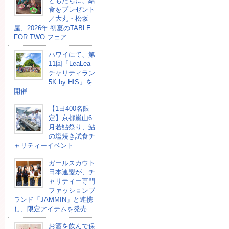
どもたちに、給
⾷をプレゼント
／大丸・松坂
屋、2026年 初夏のTABLE
FOR TWO フェア
ハワイにて、第
11回「LeaLea
チャリティラン
5K by HIS」を
開催
【1日400名限
定】京都嵐山6
月若鮎祭り、鮎
の塩焼き試食チ
ャリティーイベント
ガールスカウト
日本連盟が、チ
ャリティー専門
ファッションブ
ランド「JAMMIN」と連携
し、限定アイテムを発売
お酒を飲んで保