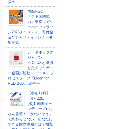
参画
国際NGO、
「走る国際協
力」東京レガシ
ーハーフマラソ
ン2026チャリティ、寄付金
及びチャリティランナー募
集開始
レッドボックス
ジャパン、
FLOLUXと連携
したチャリティ
ー企画が始動 ―コールドプ
ロセスソープ「Moon for
RED BOX」誕生―
【参加無料】
【4月22日
(水)】南海キャ
ンディーズ山ち
ゃん登壇！「かわいそう」
で終わらせない、あなたに
できる国際協働とは？知識