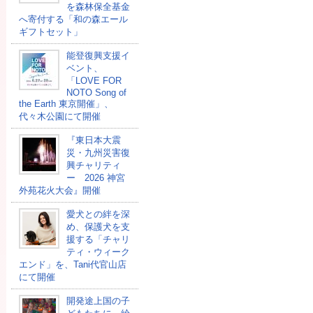
を森林保全基金
へ寄付する「和の森エール
ギフトセット」
能登復興支援イ
ベント、
「LOVE FOR
NOTO Song of
the Earth 東京開催」、
代々木公園にて開催
『東日本大震
災・九州災害復
興チャリティ
ー 2026 神宮
外苑花火大会』開催
愛犬との絆を深
め、保護犬を支
援する「チャリ
ティ・ウィーク
エンド」を、Tani代官山店
にて開催
開発途上国の⼦