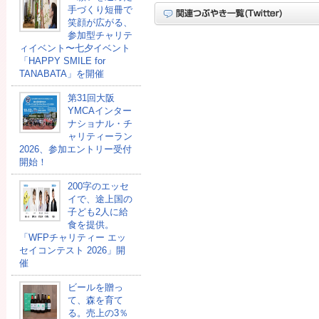
手づくり短冊で
笑顔が広がる、
参加型チャリテ
ィイベント〜七夕イベント
「HAPPY SMILE for
TANABATA」を開催
第31回大阪
YMCAインター
ナショナル・チ
ャリティーラン
2026、参加エントリー受付
開始！
200字のエッセ
イで、途上国の
子ども2人に給
食を提供。
「WFPチャリティー エッ
セイコンテスト 2026」開
催
ビールを贈っ
て、森を育て
る。売上の3％