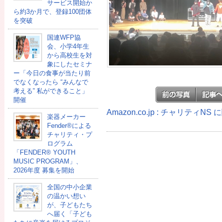
サービス開始か
ら約3か月で、登録100団体
を突破
国連WFP協
会、小学4年生
から高校生を対
象にしたセミナ
ー「今日の食事が当たり前
でなくなったら “みんなで
考える” 私ができること」
開催
Amazon.co.jp : チャリティN
楽器メーカー
Fender®による
チャリティ・プ
ログラム
「FENDER®︎ YOUTH
MUSIC PROGRAM」、
2026年度 募集を開始
全国の中小企業
の温かい想い
が、子どもたち
へ届く「子ども