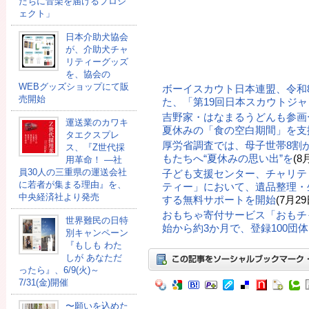
たちに音楽を届けるプロジ
ェクト」
日本介助犬協会
が、介助犬チャ
リティーグッズ
を、協会の
WEBグッズショップにて販
ボーイスカウト日本連盟、令和
売開始
た、「第19回日本スカウトジ
吉野家・はなまるうどんも参画
運送業のカワキ
夏休みの「食の空白期間」を支
タエクスプレ
厚労省調査では、母子世帯8割
ス、『Z世代採
もたちへ“夏休みの思い出”を
(8
用革命！ ―社
員30人の三重県の運送会社
子ども支援センター、チャリテ
に若者が集まる理由』を、
ティー」において、遺品整理・
中央経済社より発売
する無料サポートを開始
(7月29
おもちゃ寄付サービス「おもチ
世界難民の日特
始から約3か月で、登録100団
別キャンペーン
『もしも わた
しが あなただ
ったら』、6/9(火)～
7/31(金)開催
〜願いを込めた