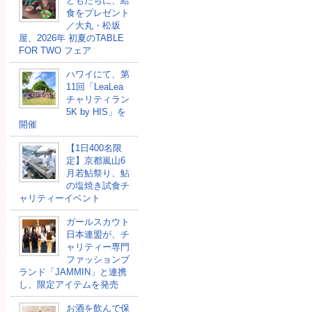
どもたちに、給
⾷をプレゼント
／大丸・松坂
屋、2026年 初夏のTABLE
FOR TWO フェア
ハワイにて、第
11回「LeaLea
チャリティラン
5K by HIS」を
開催
【1日400名限
定】京都嵐山6
月若鮎祭り、鮎
の塩焼き試食チ
ャリティーイベント
ガールスカウト
日本連盟が、チ
ャリティー専門
ファッションブ
ランド「JAMMIN」と連携
し、限定アイテムを発売
お酒を飲んで保