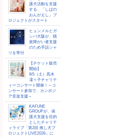
護犬活動を支援
する、「しばの
おんがえし」プ
ロジェクトがスタート
ヒュンメルとガ
ンバ大阪が、聴
覚障がい者支援
のため手話シャ
ツを寄付
【チケット販売
開始】
9/5（土）髙木
凜々子チャリテ
ィーコンサート開催！～コ
ンサート参加で、カンボジ
ア音楽支援～
KAFUNE
GROUPが、保
護犬支援を目的
としたチャリテ
ィライブ「第2回 推し犬プ
ロジェクトLIVE2026」に