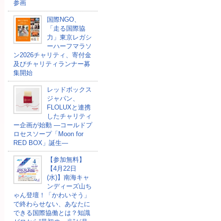
参画
国際NGO、
「走る国際協
力」東京レガシ
ーハーフマラソ
ン2026チャリティ、寄付金
及びチャリティランナー募
集開始
レッドボックス
ジャパン、
FLOLUXと連携
したチャリティ
ー企画が始動 ―コールドプ
ロセスソープ「Moon for
RED BOX」誕生―
【参加無料】
【4月22日
(水)】南海キャ
ンディーズ山ち
ゃん登壇！「かわいそう」
で終わらせない、あなたに
できる国際協働とは？知識