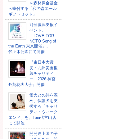
を森林保全基金
へ寄付する「和の森エール
ギフトセット」
能登復興支援イ
ベント、
「LOVE FOR
NOTO Song of
the Earth 東京開催」、
代々木公園にて開催
『東日本大震
災・九州災害復
興チャリティ
ー 2026 神宮
外苑花火大会』開催
愛犬との絆を深
め、保護犬を支
援する「チャリ
ティ・ウィーク
エンド」を、Tani代官山店
にて開催
開発途上国の⼦