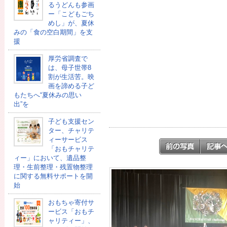
るうどんも参画
ー「こどもごち
めし」が、夏休
みの「食の空白期間」を支
援
厚労省調査で
は、母子世帯8
割が生活苦。映
画を諦める子ど
もたちへ“夏休みの思い
出”を
子ども支援セン
ター、チャリテ
ィーサービス
「おもチャリテ
ィー」において、遺品整
理・生前整理・残置物整理
に関する無料サポートを開
始
おもちゃ寄付サ
ービス「おもチ
ャリティー」、