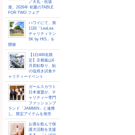
／大丸・松坂
屋、2026年 初夏のTABLE
FOR TWO フェア
ハワイにて、第
11回「LeaLea
チャリティラン
5K by HIS」を
開催
【1日400名限
定】京都嵐山6
月若鮎祭り、鮎
の塩焼き試食チ
ャリティーイベント
ガールスカウト
日本連盟が、チ
ャリティー専門
ファッションブ
ランド「JAMMIN」と連携
し、限定アイテムを発売
お酒を飲んで保
護犬活動を支援
する、「しばの