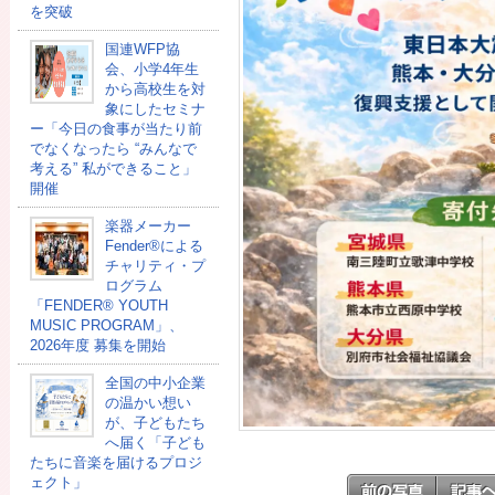
を突破
国連WFP協
会、小学4年生
から高校生を対
象にしたセミナ
ー「今日の食事が当たり前
でなくなったら “みんなで
考える” 私ができること」
開催
楽器メーカー
Fender®による
チャリティ・プ
ログラム
「FENDER®︎ YOUTH
MUSIC PROGRAM」、
2026年度 募集を開始
全国の中小企業
の温かい想い
が、子どもたち
へ届く「子ども
たちに音楽を届けるプロジ
ェクト」