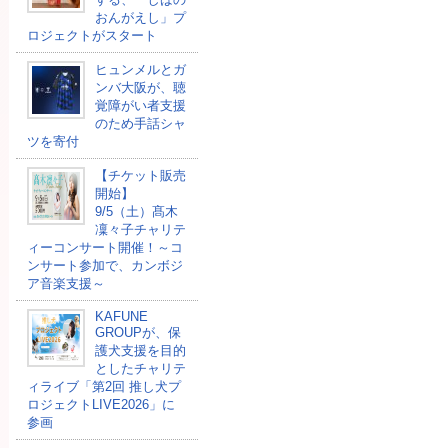
おんがえし」プ
ロジェクトがスタート
ヒュンメルとガ
ンバ大阪が、聴
覚障がい者支援
のため手話シャ
ツを寄付
【チケット販売
開始】
9/5（土）髙木
凜々子チャリテ
ィーコンサート開催！～コ
ンサート参加で、カンボジ
ア音楽支援～
KAFUNE
GROUPが、保
護犬支援を目的
としたチャリテ
ィライブ「第2回 推し犬プ
ロジェクトLIVE2026」に
参画