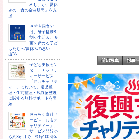
めし」が、夏休
みの「食の空白期間」を支
援
厚労省調査で
は、母子世帯8
割が生活苦。映
画を諦める子ど
もたちへ“夏休みの思い
出”を
子ども支援セン
ター、チャリテ
ィーサービス
「おもチャリテ
ィー」において、遺品整
理・生前整理・残置物整理
に関する無料サポートを開
始
おもちゃ寄付サ
ービス「おもチ
ャリティー」、
サービス開始か
ら約3か月で、登録100団体