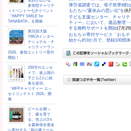
笑顔が広がる、
厚労省調査では、母子世帯8割
参加型チャリテ
もたちへ“夏休みの思い出”を
(8
ィイベント〜七夕イベント
「HAPPY SMILE for
子ども支援センター、チャリテ
TANABATA」を開催
ティー」において、遺品整理・
する無料サポートを開始
(7月29
第31回大阪
おもちゃ寄付サービス「おもチ
YMCAインター
始から約3か月で、登録100団
ナショナル・チ
ャリティーラン
2026、参加エントリー受付
開始！
200字のエッセ
イで、途上国の
子ども2人に給
食を提供。
「WFPチャリティー エッ
セイコンテスト 2026」開
催
ビールを贈っ
て、森を育て
る。売上の3％
を森林保全基金
へ寄付する「和の森エール