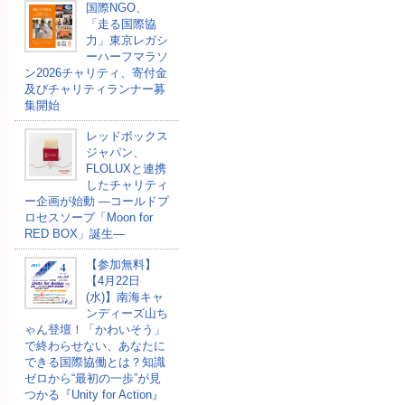
国際NGO、
「走る国際協
力」東京レガシ
ーハーフマラソ
ン2026チャリティ、寄付金
及びチャリティランナー募
集開始
レッドボックス
ジャパン、
FLOLUXと連携
したチャリティ
ー企画が始動 ―コールドプ
ロセスソープ「Moon for
RED BOX」誕生―
【参加無料】
【4月22日
(水)】南海キャ
ンディーズ山ち
ゃん登壇！「かわいそう」
で終わらせない、あなたに
できる国際協働とは？知識
ゼロから“最初の一歩”が見
つかる『Unity for Action』