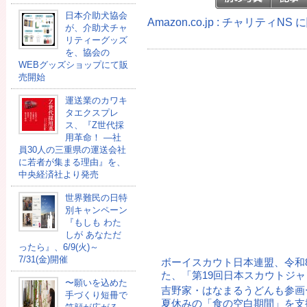
日本介助犬協会
Amazon.co.jp : チャリティN
が、介助犬チャ
リティーグッズ
を、協会の
WEBグッズショップにて販
売開始
運送業のカワキ
タエクスプレ
ス、『Z世代採
用革命！ ―社
員30人の三重県の運送会社
に若者が集まる理由』を、
中央経済社より発売
世界難民の日特
別キャンペーン
『もしも わた
しが あなただ
ったら』、6/9(火)～
7/31(金)開催
ボーイスカウト日本連盟、令和
た、「第19回日本スカウトジ
〜願いを込めた
吉野家・はなまるうどんも参画
手づくり短冊で
夏休みの「食の空白期間」を支