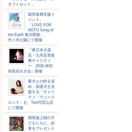
ギフトセット」
能登復興支援イ
ベント、
「LOVE FOR
NOTO Song of
the Earth 東京開催」、
代々木公園にて開催
『東日本大震
災・九州災害復
興チャリティ
ー 2026 神宮
外苑花火大会』開催
愛犬との絆を深
め、保護犬を支
援する「チャリ
ティ・ウィーク
エンド」を、Tani代官山店
にて開催
開発途上国の⼦
どもたちに、給
⾷をプレゼント