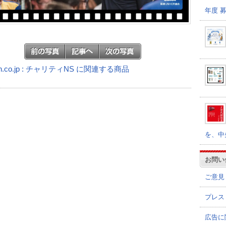
年度 
n.co.jp : チャリティNS に関連する商品
を、中
お問い
ご意見
プレス
広告に