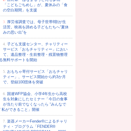
「こどもごちめし」が、夏休みの「食
の空白期間」を支援
3.
厚労省調査では、母子世帯8割が生
活苦。映画を諦める子どもたちへ“夏休
みの思い出”を
4.
子ども支援センター、チャリティー
サービス「おもチャリティー」におい
て、遺品整理・生前整理・残置物整理
る無料サポートを開始
5.
おもちゃ寄付サービス「おもチャリ
ティー」、サービス開始から約3か月
で、登録100団体を突破
6.
国連WFP協会、小学4年生から高校
生を対象にしたセミナー「今日の食事
が当たり前でなくなったら “みんなで
” 私ができること」開催
7.
楽器メーカーFender®によるチャリ
ティ・プログラム「FENDER®︎