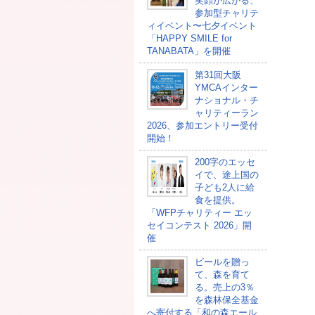
笑顔が広がる、
参加型チャリテ
ィイベント〜七夕イベント
「HAPPY SMILE for
TANABATA」を開催
第31回大阪
YMCAインター
ナショナル・チ
ャリティーラン
2026、参加エントリー受付
開始！
200字のエッセ
イで、途上国の
子ども2人に給
食を提供。
「WFPチャリティー エッ
セイコンテスト 2026」開
催
ビールを贈っ
て、森を育て
る。売上の3％
を森林保全基金
へ寄付する「和の森エール