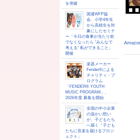
を突破
国連WFP協
会、小学4年生
から高校生を対
象にしたセミナ
ー「今日の食事が当たり前
でなくなったら “みんなで
Amazo
考える” 私ができること」
開催
楽器メーカー
Fender®による
チャリティ・プ
ログラム
「FENDER®︎ YOUTH
MUSIC PROGRAM」、
2026年度 募集を開始
全国の中小企業
の温かい想い
が、子どもたち
へ届く「子ども
たちに音楽を届けるプロジ
ェクト」