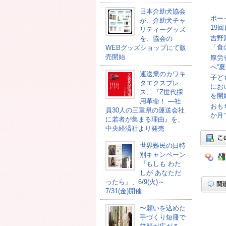
日本介助犬協会
ボー
が、介助犬チャ
19
リティーグッズ
吉野
を、協会の
「食
WEBグッズショップにて販
売開始
厚労
へ“
運送業のカワキ
子ど
タエクスプレ
にお
ス、『Z世代採
を開
用革命！ ―社
おも
員30人の三重県の運送会社
か月
に若者が集まる理由』を、
中央経済社より発売
世界難民の日特
別キャンペーン
『もしも わた
しが あなただ
ったら』、6/9(火)～
7/31(金)開催
〜願いを込めた
手づくり短冊で