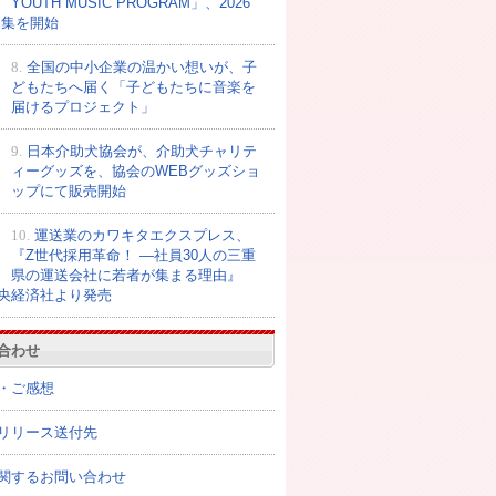
YOUTH MUSIC PROGRAM」、2026
募集を開始
8.
全国の中小企業の温かい想いが、子
どもたちへ届く「子どもたちに音楽を
届けるプロジェクト」
9.
日本介助犬協会が、介助犬チャリテ
ィーグッズを、協会のWEBグッズショ
ップにて販売開始
10.
運送業のカワキタエクスプレス、
『Z世代採用革命！ ―社員30人の三重
県の運送会社に若者が集まる理由』
央経済社より発売
合わせ
・ご感想
リリース送付先
関するお問い合わせ