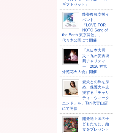
ギフトセット」
能登復興支援イ
ベント、
「LOVE FOR
NOTO Song of
the Earth 東京開催」、
代々木公園にて開催
『東日本大震
災・九州災害復
興チャリティ
ー 2026 神宮
外苑花火大会』開催
愛犬との絆を深
め、保護犬を支
援する「チャリ
ティ・ウィーク
エンド」を、Tani代官山店
にて開催
開発途上国の⼦
どもたちに、給
⾷をプレゼント