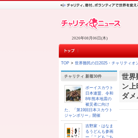
2026年08月06日(木)
TOP
>
世界難民の日2025・チャリティ
世界
チャリティ 新着30件
ン上
ボーイスカウト
日本連盟、令和
ダメ
8年熊本地震の
被災者に向け
た、「第19回日本スカウト
ジャンボリー」開催
吉野家・はなま
るうどんも参画
ー「こどもごち