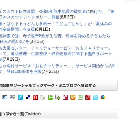
イスカウト日本連盟、令和8年熊本地震の被災者に向けた、「第
回日本スカウトジャンボリー」開催
(8月3日)
家・はなまるうどんも参画ー「こどもごちめし」が、夏休みの
の空白期間」を支援
(8月1日)
省調査では、母子世帯8割が生活苦。映画を諦める子どもたち
夏休みの思い出”を
(8月1日)
も支援センター、チャリティーサービス「おもチャリティー」
いて、遺品整理・生前整理・残置物整理に関する無料サポート
始
(7月29日)
ちゃ寄付サービス「おもチャリティー」、サービス開始から約3
で、登録100団体を突破
(7月23日)