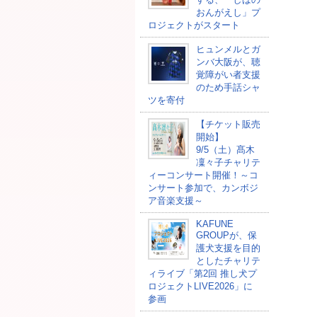
おんがえし」プ
ロジェクトがスタート
ヒュンメルとガ
ンバ大阪が、聴
覚障がい者支援
のため手話シャ
ツを寄付
【チケット販売
開始】
9/5（土）髙木
凜々子チャリテ
ィーコンサート開催！～コ
ンサート参加で、カンボジ
ア音楽支援～
KAFUNE
GROUPが、保
護犬支援を目的
としたチャリテ
ィライブ「第2回 推し犬プ
ロジェクトLIVE2026」に
参画