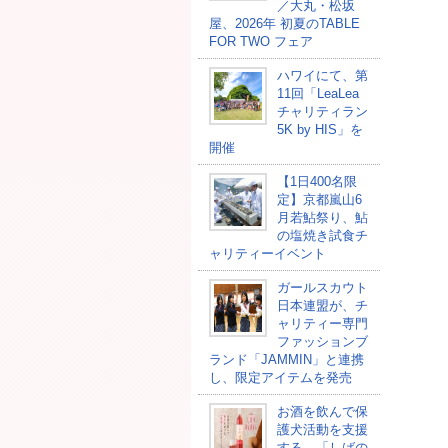
／大丸・松坂
屋、2026年 初夏のTABLE
FOR TWO フェア
ハワイにて、第
11回「LeaLea
チャリティラン
5K by HIS」を
開催
【1日400名限
定】京都嵐山6
月若鮎祭り、鮎
の塩焼き試食チ
ャリティーイベント
ガールスカウト
日本連盟が、チ
ャリティー専門
ファッションブ
ランド「JAMMIN」と連携
し、限定アイテムを発売
お酒を飲んで保
護犬活動を支援
する、「しばの