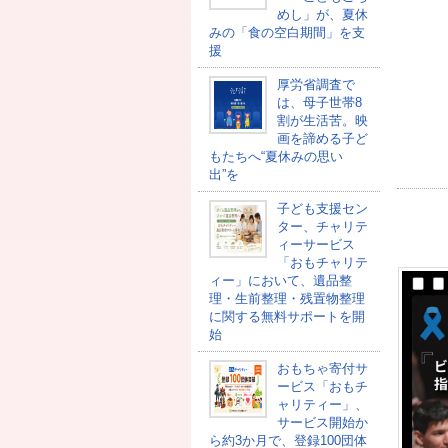
めし」が、夏休
みの「食の空白期間」を支
援
厚労省調査で
は、母子世帯8
割が生活苦。映
画を諦める子ど
もたちへ“夏休みの思い
出”を
子ども支援セン
ター、チャリテ
ィーサービス
「おもチャリテ
ィー」において、遺品整
理・生前整理・残置物整理
に関する無料サポートを開
始
おもちゃ寄付サ
ービス「おもチ
ャリティー」、
サービス開始か
ら約3か月で、登録100団体