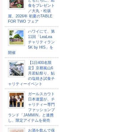
どもたちに、給
⾷をプレゼント
／大丸・松坂
屋、2026年 初夏のTABLE
FOR TWO フェア
ハワイにて、第
11回「LeaLea
チャリティラン
5K by HIS」を
開催
【1日400名限
定】京都嵐山6
月若鮎祭り、鮎
の塩焼き試食チ
ャリティーイベント
ガールスカウト
日本連盟が、チ
ャリティー専門
ファッションブ
ランド「JAMMIN」と連携
し、限定アイテムを発売
お酒を飲んで保