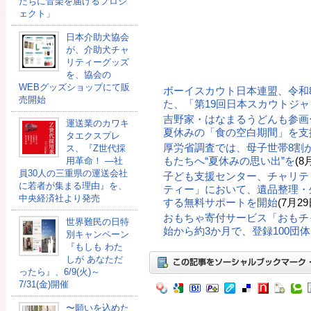
たちに音楽を届けるプロジ
ェクト」
日本介助犬協会
が、介助犬チャ
リティーグッズ
を、協会の
WEBグッズショップにて販
ボーイスカウト日本連盟、令和
売開始
た、「第19回日本スカウトジ
吉野家・はなまるうどんも参画
運送業のカワキ
夏休みの「食の空白期間」を支
タエクスプレ
厚労省調査では、母子世帯8割
ス、『Z世代採
もたちへ“夏休みの思い出”を
(8
用革命！ ―社
員30人の三重県の運送会社
子ども支援センター、チャリテ
に若者が集まる理由』を、
ティー」において、遺品整理・
中央経済社より発売
する無料サポートを開始
(7月29
おもちゃ寄付サービス「おもチ
世界難民の日特
始から約3か月で、登録100団
別キャンペーン
『もしも わた
しが あなただ
ったら』、6/9(火)～
7/31(金)開催
〜願いを込めた