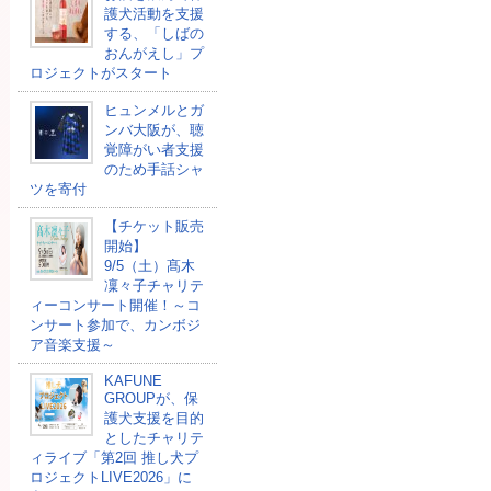
護犬活動を支援
する、「しばの
おんがえし」プ
ロジェクトがスタート
ヒュンメルとガ
ンバ大阪が、聴
覚障がい者支援
のため手話シャ
ツを寄付
【チケット販売
開始】
9/5（土）髙木
凜々子チャリテ
ィーコンサート開催！～コ
ンサート参加で、カンボジ
ア音楽支援～
KAFUNE
GROUPが、保
護犬支援を目的
としたチャリテ
ィライブ「第2回 推し犬プ
ロジェクトLIVE2026」に