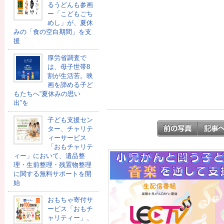
るうどんも参画
ー「こどもごち
めし」が、夏休
みの「食の空白期間」を支
援
厚労省調査で
は、母子世帯8
割が生活苦。映
画を諦める子ど
もたちへ“夏休みの思い
出”を
子ども支援セン
ター、チャリテ
ィーサービス
「おもチャリテ
ィー」において、遺品整
理・生前整理・残置物整理
に関する無料サポートを開
始
おもちゃ寄付サ
ービス「おもチ
ャリティー」、