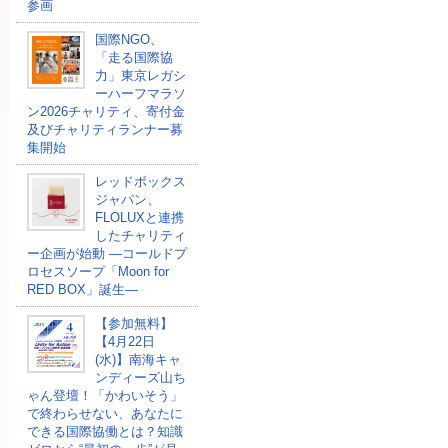
参画
国際NGO、
「走る国際協
力」東京レガシ
ーハーフマラソ
ン2026チャリティ、寄付金
及びチャリティランナー募
集開始
レッドボックス
ジャパン、
FLOLUXと連携
したチャリティ
ー企画が始動 ―コールドプ
ロセスソープ「Moon for
RED BOX」誕生―
【参加無料】
【4月22日
(水)】南海キャ
ンディーズ山ち
ゃん登壇！「かわいそう」
で終わらせない、あなたに
できる国際協働とは？知識