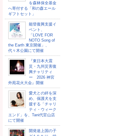
を森林保全基金
へ寄付する「和の森エール
ギフトセット」
能登復興支援イ
ベント、
「LOVE FOR
NOTO Song of
the Earth 東京開催」、
代々木公園にて開催
『東日本大震
災・九州災害復
興チャリティ
ー 2026 神宮
外苑花火大会』開催
愛犬との絆を深
め、保護犬を支
援する「チャリ
ティ・ウィーク
エンド」を、Tani代官山店
にて開催
開発途上国の⼦