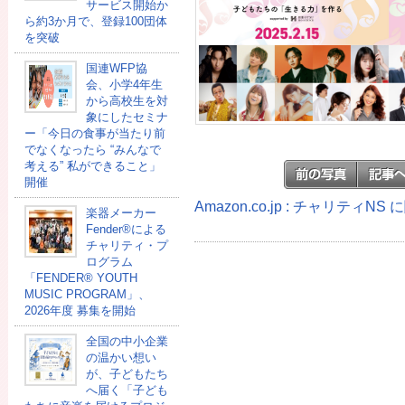
サービス開始か
ら約3か月で、登録100団体
を突破
国連WFP協
会、小学4年生
から高校生を対
象にしたセミナ
ー「今日の食事が当たり前
でなくなったら “みんなで
考える” 私ができること」
開催
Amazon.co.jp : チャリティN
楽器メーカー
Fender®による
チャリティ・プ
ログラム
「FENDER®︎ YOUTH
MUSIC PROGRAM」、
2026年度 募集を開始
全国の中小企業
の温かい想い
が、子どもたち
へ届く「子ども