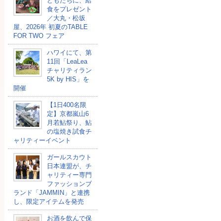
どもたちに、給
⾷をプレゼント
／大丸・松坂
屋、2026年 初夏のTABLE
FOR TWO フェア
ハワイにて、第
11回「LeaLea
チャリティラン
5K by HIS」を
開催
【1日400名限
定】京都嵐山6
月若鮎祭り、鮎
の塩焼き試食チ
ャリティーイベント
ガールスカウト
日本連盟が、チ
ャリティー専門
ファッションブ
ランド「JAMMIN」と連携
し、限定アイテムを発売
お酒を飲んで保