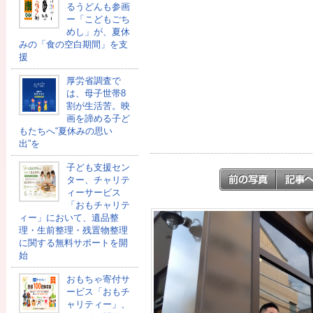
るうどんも参画
ー「こどもごち
めし」が、夏休
みの「食の空白期間」を支
援
厚労省調査で
は、母子世帯8
割が生活苦。映
画を諦める子ど
もたちへ“夏休みの思い
出”を
子ども支援セン
ター、チャリテ
ィーサービス
「おもチャリテ
ィー」において、遺品整
理・生前整理・残置物整理
に関する無料サポートを開
始
おもちゃ寄付サ
ービス「おもチ
ャリティー」、