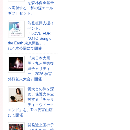
を森林保全基金
へ寄付する「和の森エール
ギフトセット」
能登復興支援イ
ベント、
「LOVE FOR
NOTO Song of
the Earth 東京開催」、
代々木公園にて開催
『東日本大震
災・九州災害復
興チャリティ
ー 2026 神宮
外苑花火大会』開催
愛犬との絆を深
め、保護犬を支
援する「チャリ
ティ・ウィーク
エンド」を、Tani代官山店
にて開催
開発途上国の⼦