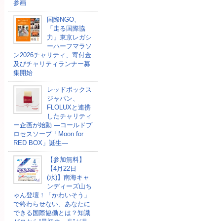
参画
国際NGO、
「走る国際協
力」東京レガシ
ーハーフマラソ
ン2026チャリティ、寄付金
及びチャリティランナー募
集開始
レッドボックス
ジャパン、
FLOLUXと連携
したチャリティ
ー企画が始動 ―コールドプ
ロセスソープ「Moon for
RED BOX」誕生―
【参加無料】
【4月22日
(水)】南海キャ
ンディーズ山ち
ゃん登壇！「かわいそう」
で終わらせない、あなたに
できる国際協働とは？知識