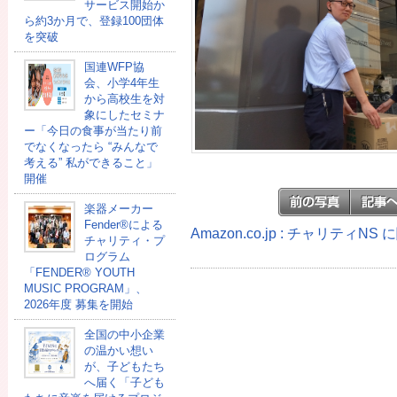
サービス開始か
ら約3か月で、登録100団体
を突破
国連WFP協
会、小学4年生
から高校生を対
象にしたセミナ
ー「今日の食事が当たり前
でなくなったら “みんなで
考える” 私ができること」
開催
楽器メーカー
Fender®による
Amazon.co.jp : チャリティN
チャリティ・プ
ログラム
「FENDER®︎ YOUTH
MUSIC PROGRAM」、
2026年度 募集を開始
全国の中小企業
の温かい想い
が、子どもたち
へ届く「子ども