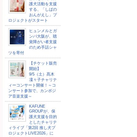
護犬活動を支援
する、「しばの
おんがえし」プ
ロジェクトがスタート
ヒュンメルとガ
ンバ大阪が、聴
覚障がい者支援
のため手話シャ
ツを寄付
【チケット販売
開始】
9/5（土）髙木
凜々子チャリテ
ィーコンサート開催！～コ
ンサート参加で、カンボジ
ア音楽支援～
KAFUNE
GROUPが、保
護犬支援を目的
としたチャリテ
ィライブ「第2回 推し犬プ
ロジェクトLIVE2026」に