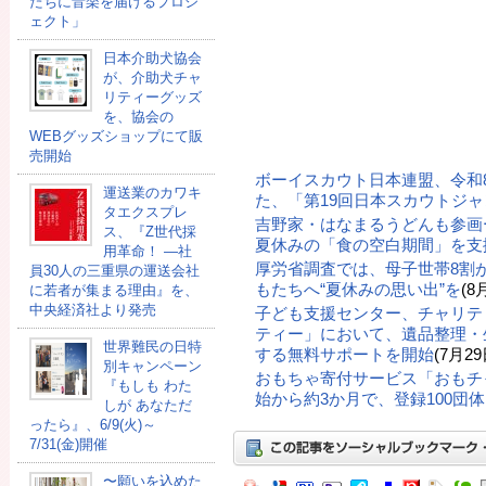
たちに音楽を届けるプロジ
ェクト」
日本介助犬協会
が、介助犬チャ
リティーグッズ
を、協会の
WEBグッズショップにて販
売開始
ボーイスカウト日本連盟、令和
運送業のカワキ
た、「第19回日本スカウトジ
タエクスプレ
吉野家・はなまるうどんも参画
ス、『Z世代採
夏休みの「食の空白期間」を支
用革命！ ―社
厚労省調査では、母子世帯8割
員30人の三重県の運送会社
もたちへ“夏休みの思い出”を
(8
に若者が集まる理由』を、
中央経済社より発売
子ども支援センター、チャリテ
ティー」において、遺品整理・
世界難民の日特
する無料サポートを開始
(7月29
別キャンペーン
おもちゃ寄付サービス「おもチ
『もしも わた
始から約3か月で、登録100団
しが あなただ
ったら』、6/9(火)～
7/31(金)開催
〜願いを込めた