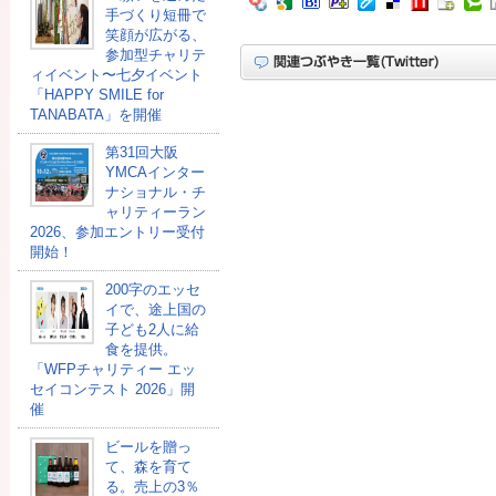
手づくり短冊で
笑顔が広がる、
参加型チャリテ
ィイベント〜七夕イベント
「HAPPY SMILE for
TANABATA」を開催
第31回大阪
YMCAインター
ナショナル・チ
ャリティーラン
2026、参加エントリー受付
開始！
200字のエッセ
イで、途上国の
子ども2人に給
食を提供。
「WFPチャリティー エッ
セイコンテスト 2026」開
催
ビールを贈っ
て、森を育て
る。売上の3％